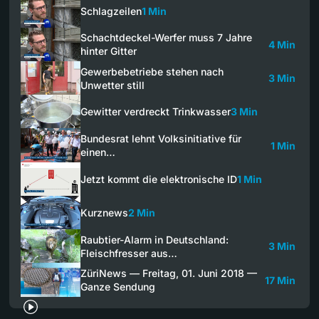
Schlagzeilen
1 Min
Schachtdeckel-Werfer muss 7 Jahre
4 Min
hinter Gitter
Gewerbebetriebe stehen nach
3 Min
Unwetter still
Gewitter verdreckt Trinkwasser
3 Min
Bundesrat lehnt Volksinitiative für
1 Min
einen…
Jetzt kommt die elektronische ID
1 Min
Kurznews
2 Min
Raubtier-Alarm in Deutschland:
3 Min
Fleischfresser aus…
ZüriNews — Freitag, 01. Juni 2018 —
17 Min
Ganze Sendung