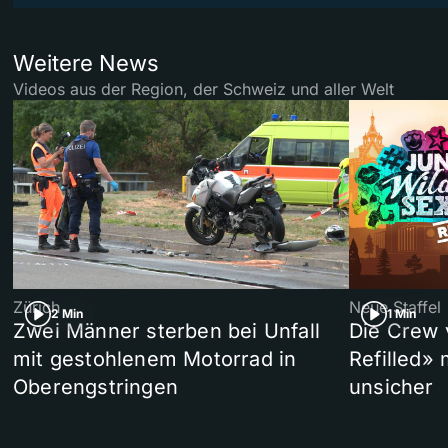
Weitere News
Videos aus der Region, der Schweiz und aller Welt
Zürich
Neue Staffel
2 Min
1 Min
Zwei Männer sterben bei Unfall
Die Crew 
mit gestohlenem Motorrad in
Refilled»
Oberengstringen
unsicher