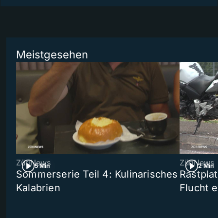
Meistgesehen
ZüriNews
ZüriNews
5 Min
2 Min
Sommerserie Teil 4: Kulinarisches
Rastpla
Kalabrien
Flucht e