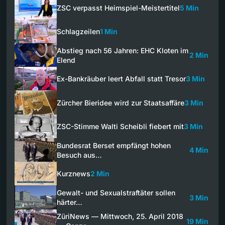
ZSC verpasst Heimspiel-Meistertitel
5 Min
Schlagzeilen
1 Min
Abstieg nach 56 Jahren: EHC Kloten im
2 Min
Elend
Ex-Bankräuber leert Abfall statt Tresor
3 Min
Zürcher Bieridee wird zur Staatsaffäre
3 Min
ZSC-Stimme Walti Scheibli fiebert mit
3 Min
Bundesrat Berset empfängt hohen
4 Min
Besuch aus…
Kurznews
2 Min
Gewalt- und Sexualstraftäter sollen
3 Min
härter…
ZüriNews — Mittwoch, 25. April 2018
19 Min