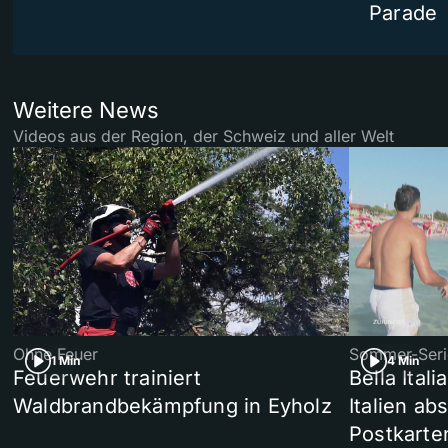
Parade
Weitere News
Videos aus der Region, der Schweiz und aller Welt
Ohne Feuer
Sommer-Seri
1 Min
4 Min
Feuerwehr trainiert
Bella Ital
Waldbrandbekämpfung in Eyholz
Italien ab
Postkarte