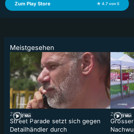
Zum Play Store
★ 4.7 von 5
Meistgesehen
ZüriNews
ZüriNews
2 Min
3 Min
Street Parade setzt sich gegen
Grosser 
Detailhändler durch
Nachwuc