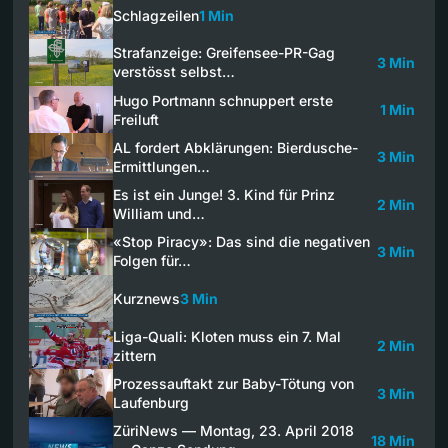
Schlagzeilen
1 Min
Strafanzeige: Greifensee-PR-Gag
3 Min
verstösst selbst…
Hugo Portmann schnuppert erste
1 Min
Freiluft
AL fordert Abklärungen: Bierdusche-
3 Min
Ermittlungen…
Es ist ein Junge! 3. Kind für Prinz
2 Min
William und…
«Stop Piracy»: Das sind die negativen
3 Min
Folgen für…
Kurznews
3 Min
Liga-Quali: Kloten muss ein 7. Mal
2 Min
zittern
Prozessauftakt zur Baby-Tötung von
3 Min
Laufenburg
ZüriNews — Montag, 23. April 2018
18 Min