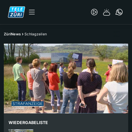
ZüriNews
Schlagzeilen
WIEDERGABELISTE