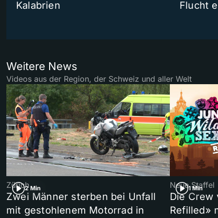
Kalabrien
Flucht e
Weitere News
Videos aus der Region, der Schweiz und aller Welt
Zürich
Neue Staffel
2 Min
1 Min
Zwei Männer sterben bei Unfall
Die Crew 
mit gestohlenem Motorrad in
Refilled»