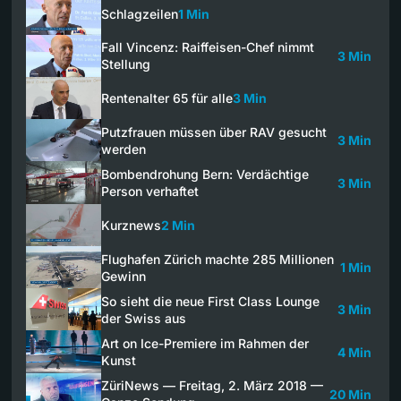
Schlagzeilen
1 Min
Fall Vincenz: Raiffeisen-Chef nimmt
3 Min
Stellung
Rentenalter 65 für alle
3 Min
Putzfrauen müssen über RAV gesucht
3 Min
werden
Bombendrohung Bern: Verdächtige
3 Min
Person verhaftet
Kurznews
2 Min
Flughafen Zürich machte 285 Millionen
1 Min
Gewinn
So sieht die neue First Class Lounge
3 Min
der Swiss aus
Art on Ice-Premiere im Rahmen der
4 Min
Kunst
ZüriNews — Freitag, 2. März 2018 —
20 Min