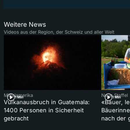
Weitere News
Videos aus der Region, der Schweiz und aller Welt
Mittelamerika
Neue Staffel
1 Min
1 Min
Vulkanausbruch in Guatemala:
«Bauer, l
1400 Personen in Sicherheit
Bäuerinne
gebracht
nach der 