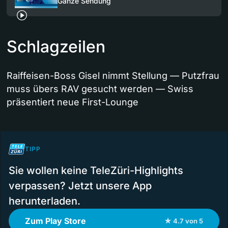
Ganze Sendung
Schlagzeilen
Raiffeisen-Boss Gisel nimmt Stellung — Putzfrau
muss übers RAV gesucht werden — Swiss
präsentiert neue First-Lounge
TIPP
Sie wollen keine TeleZüri-Highlights
verpassen? Jetzt unsere App
herunterladen.
Zum Play Store
★ 4.7 von 5