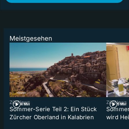
Meistgesehen
ZüriNews
ZüriNews
4 Min
5 Min
Sommer-Serie Teil 2: Ein Stück
Sommer-
Zürcher Oberland in Kalabrien
wird He