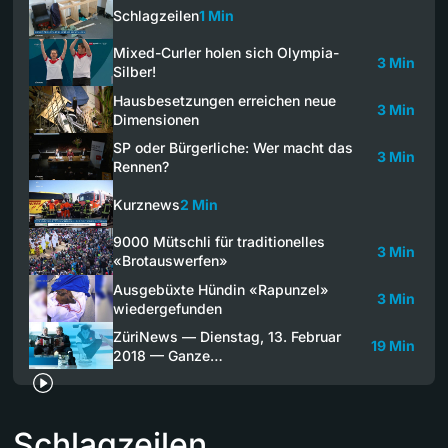
Schlagzeilen
1 Min
Mixed-Curler holen sich Olympia-
3 Min
Silber!
Hausbesetzungen erreichen neue
3 Min
Dimensionen
SP oder Bürgerliche: Wer macht das
3 Min
Rennen?
Kurznews
2 Min
9000 Mütschli für traditionelles
3 Min
«Brotauswerfen»
Ausgebüxte Hündin «Rapunzel»
3 Min
wiedergefunden
ZüriNews — Dienstag, 13. Februar
19 Min
2018 — Ganze…
Schlagzeilen