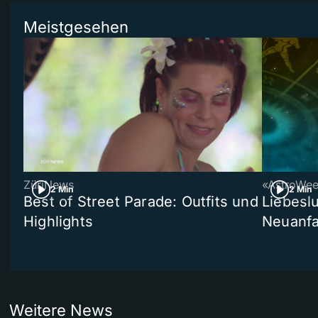
Meistgesehen
ZüriNews
«AstroWe
2 Min
2 Min
Best of Street Parade: Outfits und
Liebeslu
Highlights
Neuanf
Weitere News