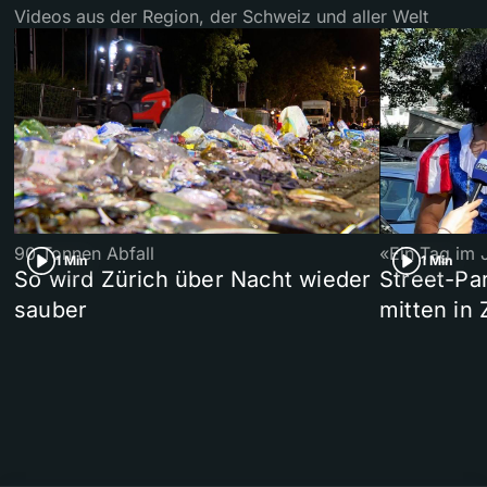
Videos aus der Region, der Schweiz und aller Welt
90 Tonnen Abfall
«Ein Tag im 
1 Min
1 Min
So wird Zürich über Nacht wieder
Street-P
sauber
mitten in 