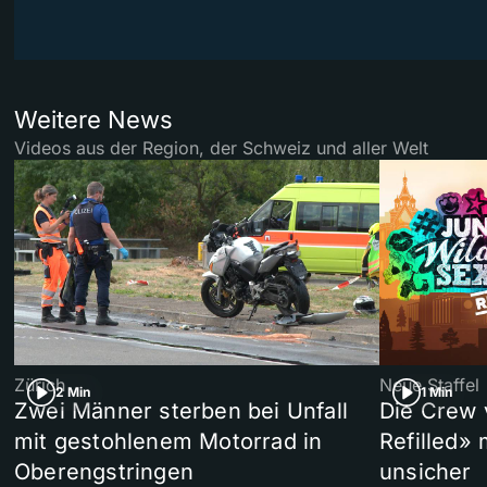
Weitere News
Videos aus der Region, der Schweiz und aller Welt
Zürich
Neue Staffel
2 Min
1 Min
Zwei Männer sterben bei Unfall
Die Crew 
mit gestohlenem Motorrad in
Refilled»
Oberengstringen
unsicher