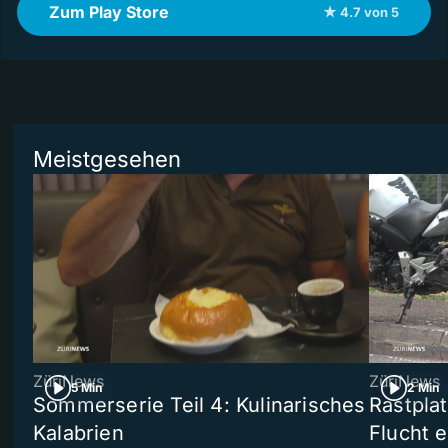
Zum Play Store
★ 4.7 von 5
Meistgesehen
ZüriNews
ZüriNews
5 Min
2 Min
Sommerserie Teil 4: Kulinarisches
Rastpla
Kalabrien
Flucht e