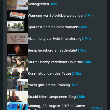
Schlagzeilen
1 Min
Warnung vor Sofortüberweisungen
3 Min
Spatenstich für Limmattalbahn
3 Min
Abstimung zur Heimfinanzierung
3 Min
Besucherrekord an Badenfahrt
1 Min
Sturm Harvey verwüstet Houston
2 Min
Kurzmeldungen des Tages
2 Min
Yakin gibt erstes Training
1 Min
Stucki feiert Unspunnen-Sieg
3 Min
Montag, 28. August 2017 — Ganze
16 Min