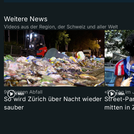
Weitere News
Videos aus der Region, der Schweiz und aller Welt
90 Tonnen Abfall
«Ein Tag im 
1 Min
1 Min
So wird Zürich über Nacht wieder
Street-P
sauber
mitten in 