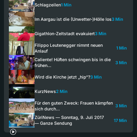
Schlagzeilen
1 Min
Im Aargau ist die (Unwetter-)Hölle los
3 Min
Gigathlon-Zeltstadt evakuiert
3 Min
Filippo Leutenegger nimmt neuen
1 Min
Anlauf
Caliente! Hüften schwingen bis in die
3 Min
frühen…
Wird die Kirche jetzt „hip“?
3 Min
KurzNews
2 Min
Für den guten Zweck: Frauen kämpfen
3 Min
sich durch…
ZüriNews — Sonntag, 9. Juli 2017
17 Min
— Ganze Sendung