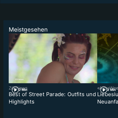
Meistgesehen
ZüriNews
«AstroWe
2 Min
2 Min
Best of Street Parade: Outfits und
Liebeslu
Highlights
Neuanf