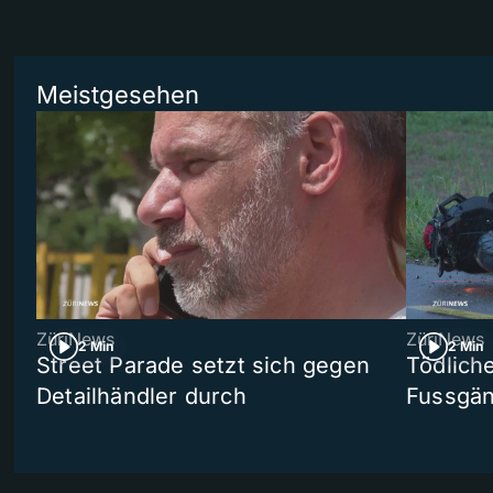
Meistgesehen
ZüriNews
ZüriNews
2 Min
2 Min
Street Parade setzt sich gegen
Tödlich
Detailhändler durch
Fussgän