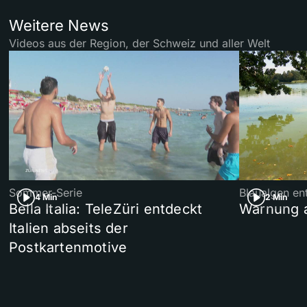
Weitere News
Videos aus der Region, der Schweiz und aller Welt
Sommer-Serie
Blaualgen en
4 Min
2 Min
Bella Italia: TeleZüri entdeckt
Warnung 
Italien abseits der
Postkartenmotive