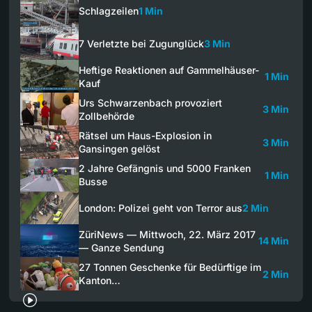
Schlagzeilen
1 Min
7 Verletzte bei Zugunglück
3 Min
Heftige Reaktionen auf Gammelhäuser-
1 Min
Kauf
Urs Schwarzenbach provoziert
3 Min
Zollbehörde
Rätsel um Haus-Explosion in
3 Min
Gansingen gelöst
2 Jahre Gefängnis und 5000 Franken
1 Min
Busse
London: Polizei geht von Terror aus
2 Min
ZüriNews — Mittwoch, 22. März 2017
14 Min
— Ganze Sendung
27 Tonnen Geschenke für Bedürftige im
2 Min
Kanton…