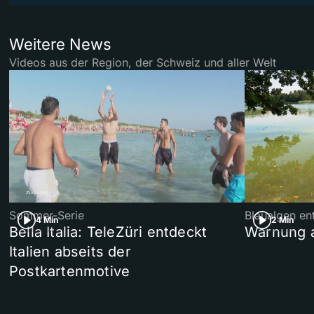
Weitere News
Videos aus der Region, der Schweiz und aller Welt
Sommer-Serie
Blaualgen en
4 Min
2 Min
Bella Italia: TeleZüri entdeckt
Warnung 
Italien abseits der
Postkartenmotive