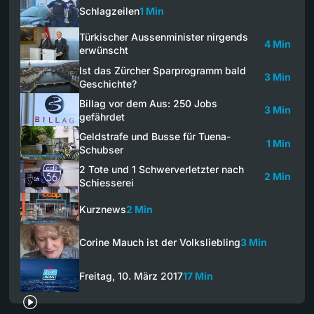
Schlagzeilen
1 Min
Türkischer Aussenminister nirgends
4 Min
erwünscht
Ist das Zürcher Sparprogramm bald
3 Min
Geschichte?
Billag vor dem Aus: 250 Jobs
3 Min
gefährdet
Geldstrafe und Busse für Tuena-
1 Min
Schubser
2 Tote und 1 Schwerverletzter nach
2 Min
Schiesserei
Kurznews
2 Min
Corine Mauch ist der Volksliebling
3 Min
Freitag, 10. März 2017
17 Min