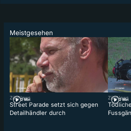
Meistgesehen
ZüriNews
ZüriNews
2 Min
2 Min
Street Parade setzt sich gegen
Tödlich
Detailhändler durch
Fussgän