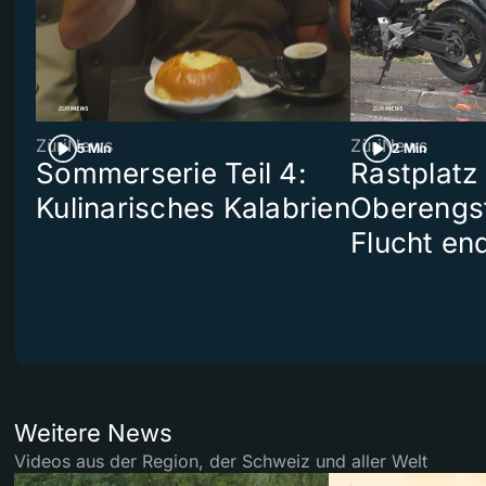
ZüriNews
ZüriNews
5 Min
2 Min
Sommerserie Teil 4:
Rastplatz
Kulinarisches Kalabrien
Oberengst
Flucht end
Weitere News
Videos aus der Region, der Schweiz und aller Welt