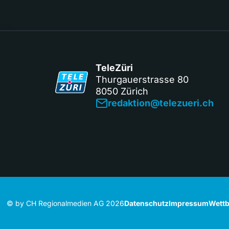
TeleZüri
Thurgauerstrasse 80
8050 Zürich
redaktion@telezueri.ch
© by CH Regionalmedien AG 2026
Datenschutz
Impressum
Wettb