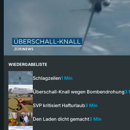
WIEDERGABELISTE
Schlagzeilen
1 Min
Überschall-Knall wegen Bombendrohung
3 
SVP kritisiert Hafturlaub
3 Min
Den Laden dicht gemacht
3 Min