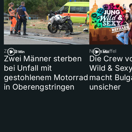
Zürich
Neue Staffel
2 Min
1 Min
Zwei Männer sterben
Die Crew v
bei Unfall mit
Wild & Sexy
gestohlenem Motorrad
macht Bulg
in Oberengstringen
unsicher