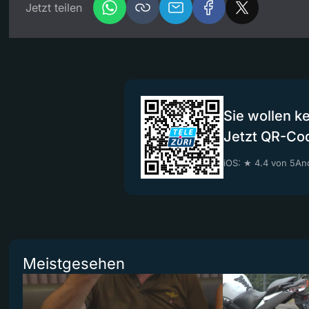
Jetzt teilen
Sie wollen k
Jetzt QR-Co
iOS: ★ 4.4 von 5
And
Meistgesehen