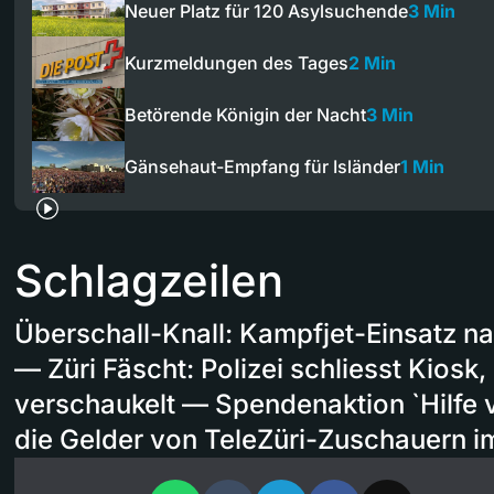
Neuer Platz für 120 Asylsuchende
3 Min
Kurzmeldungen des Tages
2 Min
Betörende Königin der Nacht
3 Min
Gänsehaut-Empfang für Isländer
1 Min
Schlagzeilen
Überschall-Knall: Kampfjet-Einsatz
— Züri Fäscht: Polizei schliesst Kiosk, 
verschaukelt — Spendenaktion `Hilfe 
die Gelder von TeleZüri-Zuschauern i