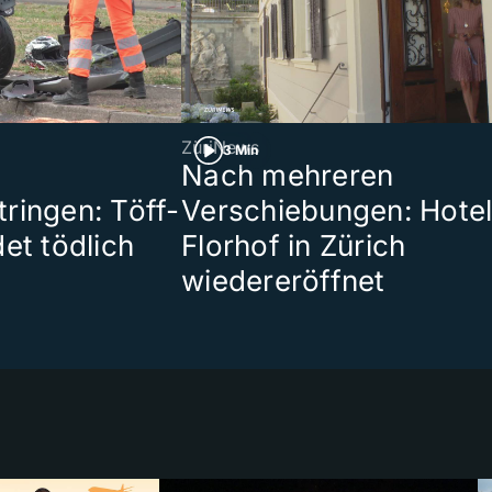
ZüriNews
3 Min
Nach mehreren
ringen: Töff-
Verschiebungen: Hote
et tödlich
Florhof in Zürich
wiedereröffnet