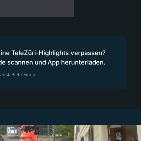
eine TeleZüri-Highlights verpassen?
de scannen und App herunterladen.
roid: ★ 4.7 von 5