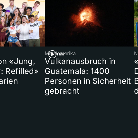
Mittelamerika
N
1 Min
on «Jung,
Vulkanausbruch in
«
: Refilled»
Guatemala: 1400
arien
Personen in Sicherheit
gebracht