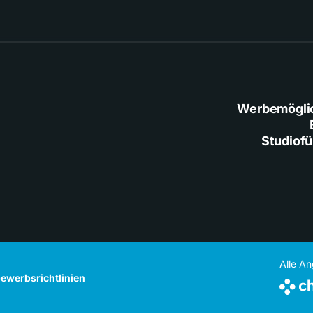
Werbemögli
Studiof
Alle A
ewerbsrichtlinien