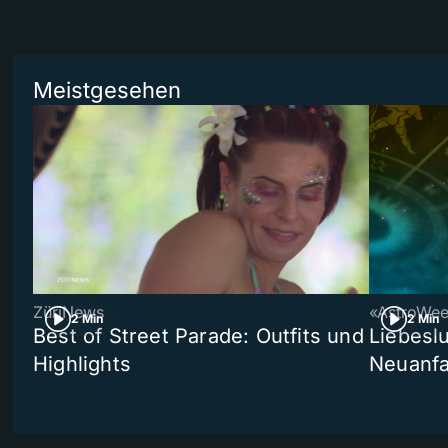
Meistgesehen
ZüriNews
«AstroWe
2 Min
2 Min
Best of Street Parade: Outfits und
Liebeslu
Highlights
Neuanf