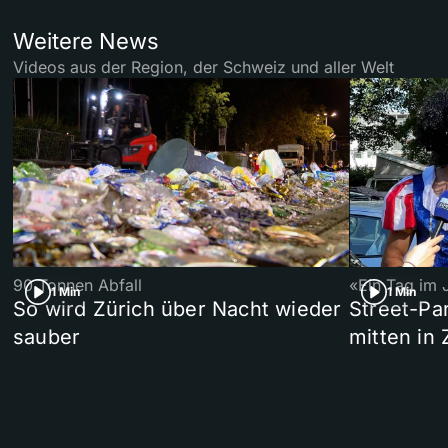
Weitere News
Videos aus der Region, der Schweiz und aller Welt
90 Tonnen Abfall
«Ein Tag im 
1 Min
1 Min
So wird Zürich über Nacht wieder
Street-P
sauber
mitten in 