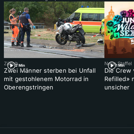
Zürich
Neue Staffel
2 Min
1 Min
Zwei Männer sterben bei Unfall
Die Crew 
mit gestohlenem Motorrad in
Refilled»
Oberengstringen
unsicher