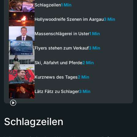
Schlagzeilen
1 Min
Hollywoodreife Szenen im Aargau
3 Min
Massenschlägerei in Uster
1 Min
Flyers stehen zum Verkauf
3 Min
Ski, Abfahrt und Pferde
2 Min
Kurznews des Tages
2 Min
Lätz Fätz zu Schlager
3 Min
Schlagzeilen