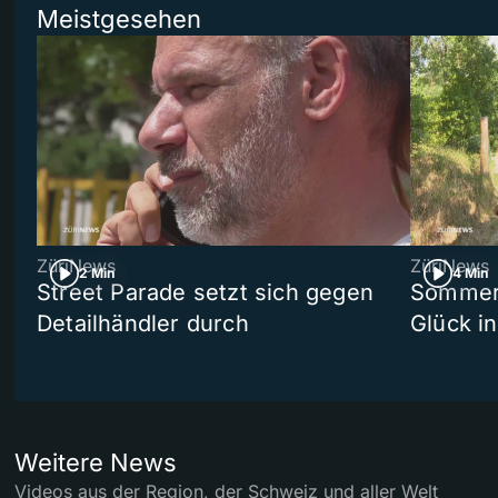
Meistgesehen
ZüriNews
ZüriNews
2 Min
4 Min
Street Parade setzt sich gegen
Sommers
Detailhändler durch
Glück i
Weitere News
Videos aus der Region, der Schweiz und aller Welt