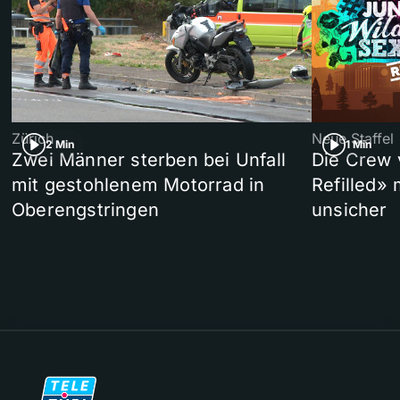
Zürich
Neue Staffel
2 Min
1 Min
Zwei Männer sterben bei Unfall
Die Crew 
mit gestohlenem Motorrad in
Refilled»
Oberengstringen
unsicher