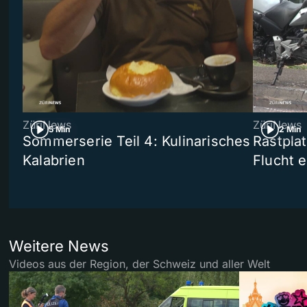
ZüriNews
ZüriNews
5 Min
2 Min
Sommerserie Teil 4: Kulinarisches
Rastpla
Kalabrien
Flucht e
Weitere News
Videos aus der Region, der Schweiz und aller Welt