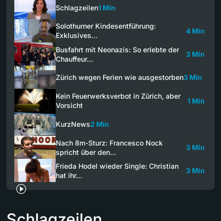
Schlagzeilen
1 Min
Solothurner Kindesentführung:
4 Min
Exklusives…
Busfahrt mit Neonazis: So erlebte der
3 Min
Chauffeur…
Zürich wegen Ferien wie ausgestorben
3 Min
Kein Feuerwerksverbot in Zürich, aber
1 Min
Vorsicht
KurzNews
2 Min
Nach 8m-Sturz: Francesco Nock
3 Min
spricht über den…
Frieda Hodel wieder Single: Christian
3 Min
hat ihr…
Schlagzeilen