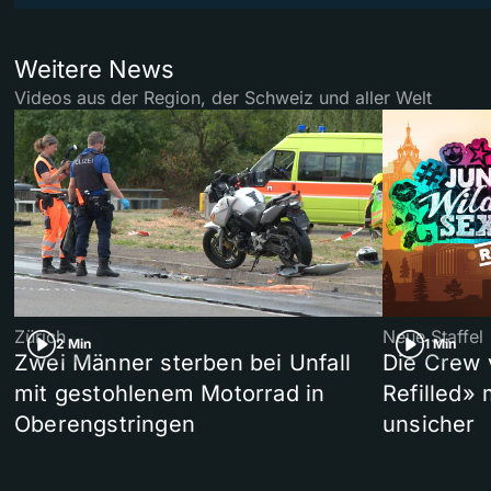
Weitere News
Videos aus der Region, der Schweiz und aller Welt
Zürich
Neue Staffel
2 Min
1 Min
Zwei Männer sterben bei Unfall
Die Crew 
mit gestohlenem Motorrad in
Refilled»
Oberengstringen
unsicher