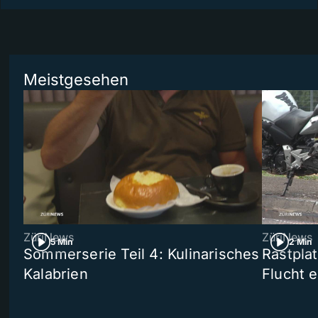
Meistgesehen
ZüriNews
ZüriNews
5 Min
2 Min
Sommerserie Teil 4: Kulinarisches
Rastpla
Kalabrien
Flucht e