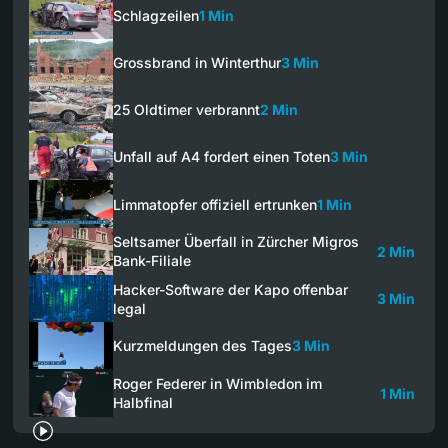
Schlagzeilen
1 Min
Grossbrand in Winterthur
3 Min
25 Oldtimer verbrannt
2 Min
Unfall auf A4 fordert einen Toten
3 Min
Limmatopfer offiziell ertrunken
1 Min
Seltsamer Überfall in Zürcher Migros
2 Min
Bank-Filiale
Hacker-Software der Kapo offenbar
3 Min
legal
Kurzmeldungen des Tages
3 Min
Roger Federer in Wimbledon im
1 Min
Halbfinal