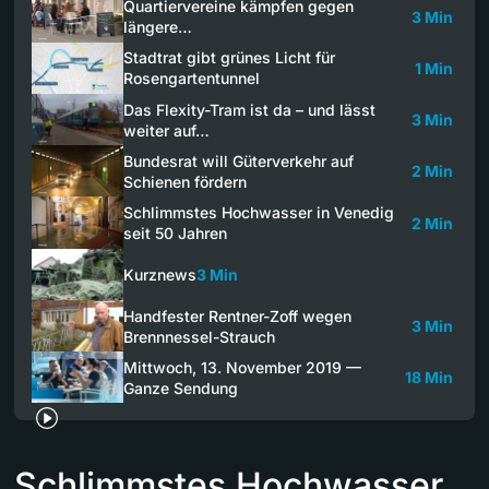
Quartiervereine kämpfen gegen
3 Min
längere…
Stadtrat gibt grünes Licht für
1 Min
Rosengartentunnel
Das Flexity-Tram ist da – und lässt
3 Min
weiter auf…
Bundesrat will Güterverkehr auf
2 Min
Schienen fördern
Schlimmstes Hochwasser in Venedig
2 Min
seit 50 Jahren
Kurznews
3 Min
Handfester Rentner-Zoff wegen
3 Min
Brennnessel-Strauch
Mittwoch, 13. November 2019 —
18 Min
Ganze Sendung
Schlimmstes Hochwasser