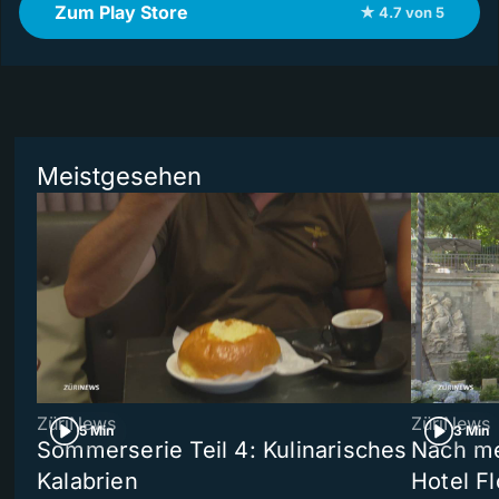
Zum Play Store
★ 4.7 von 5
Meistgesehen
ZüriNews
ZüriNews
5 Min
3 Min
Sommerserie Teil 4: Kulinarisches
Nach me
Kalabrien
Hotel Fl