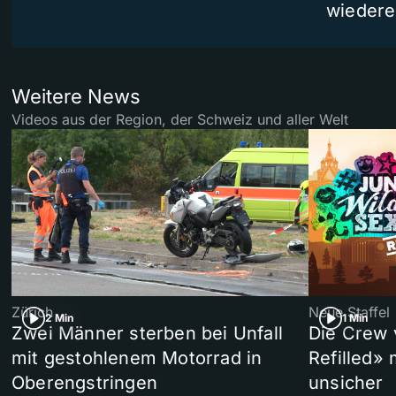
wiedere
Weitere News
Videos aus der Region, der Schweiz und aller Welt
Zürich
Neue Staffel
2 Min
1 Min
Zwei Männer sterben bei Unfall
Die Crew 
mit gestohlenem Motorrad in
Refilled»
Oberengstringen
unsicher