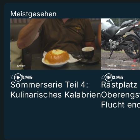
Meistgesehen
ZüriNews
ZüriNews
5 Min
2 Min
Sommerserie Teil 4:
Rastplatz
Kulinarisches Kalabrien
Oberengst
Flucht end