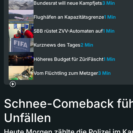
Bundesrat will neue Kampfjets
3 Min
Flughäfen an Kapazitätsgrenze
1 Min
SBB rüstet ZVV-Automaten auf
1 Min
Kurznews des Tages
2 Min
Höheres Budget für ZüriFäscht
1 Min
Vom Flüchtling zum Metzger
3 Min
Schnee-Comeback füh
Unfällen
Heute Morgen zählte die Polizei im Ka