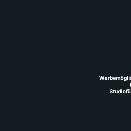
Werbemögli
Studiof