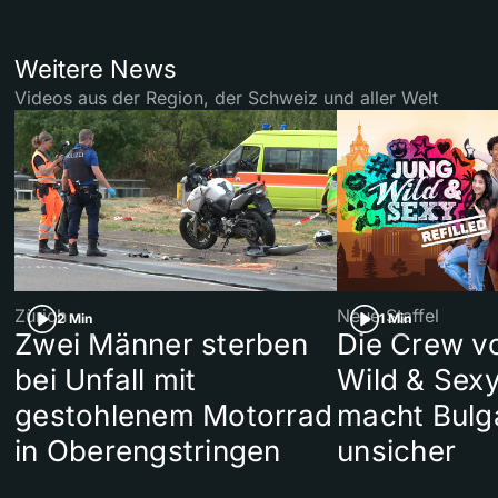
Weitere News
Videos aus der Region, der Schweiz und aller Welt
Zürich
Neue Staffel
2 Min
1 Min
Zwei Männer sterben
Die Crew v
bei Unfall mit
Wild & Sexy
gestohlenem Motorrad
macht Bulg
in Oberengstringen
unsicher