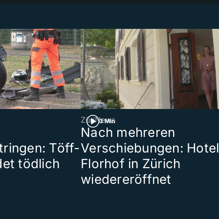
ZüriNews
3 Min
Nach mehreren
ringen: Töff-
Verschiebungen: Hote
et tödlich
Florhof in Zürich
wiedereröffnet