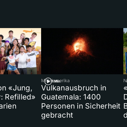
Mittelamerika
N
1 Min
on «Jung,
Vulkanausbruch in
«
: Refilled»
Guatemala: 1400
arien
Personen in Sicherheit
gebracht