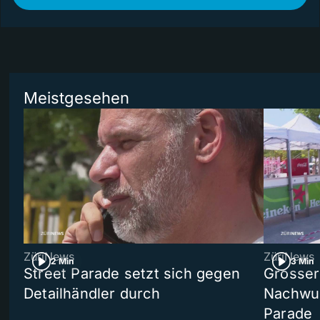
Meistgesehen
ZüriNews
ZüriNews
2 Min
3 Min
Street Parade setzt sich gegen
Grosser 
Detailhändler durch
Nachwuc
Parade