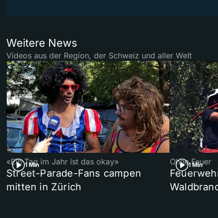
Weitere News
Videos aus der Region, der Schweiz und aller Welt
«Ein Tag im Jahr ist das okay»
Ohne Feuer
1 Min
1 Min
Street-Parade-Fans campen
Feuerwehr 
mitten in Zürich
Waldbrand