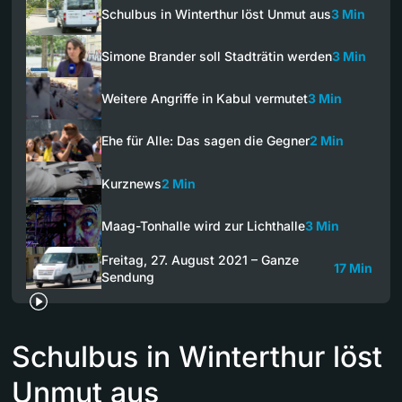
Schulbus in Winterthur löst Unmut aus
3 Min
Simone Brander soll Stadträtin werden
3 Min
Weitere Angriffe in Kabul vermutet
3 Min
Ehe für Alle: Das sagen die Gegner
2 Min
Kurznews
2 Min
Maag-Tonhalle wird zur Lichthalle
3 Min
Freitag, 27. August 2021 – Ganze
17 Min
Sendung
Schulbus in Winterthur löst
Unmut aus