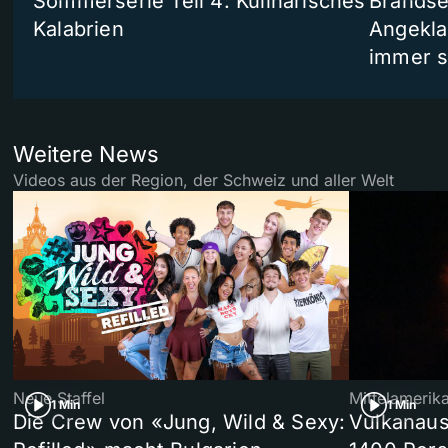
Sommerserie Teil 4: Kulinarisches
Brandse
Kalabrien
Angekla
immer s
Weitere News
Videos aus der Region, der Schweiz und aller Welt
Neue Staffel
Mittelamerik
1 Min
1 Min
Die Crew von «Jung, Wild & Sexy:
Vulkanaus