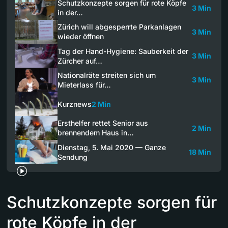
Schutzkonzepte sorgen für rote Köpfe
3 Min
in der…
Zürich will abgesperrte Parkanlagen
3 Min
wieder öffnen
Tag der Hand-Hygiene: Sauberkeit der
3 Min
Zürcher auf…
Nationalräte streiten sich um
3 Min
Mieterlass für…
Kurznews
2 Min
Ersthelfer rettet Senior aus
2 Min
brennendem Haus in…
Dienstag, 5. Mai 2020 — Ganze
18 Min
Sendung
Schutzkonzepte sorgen für
rote Köpfe in der