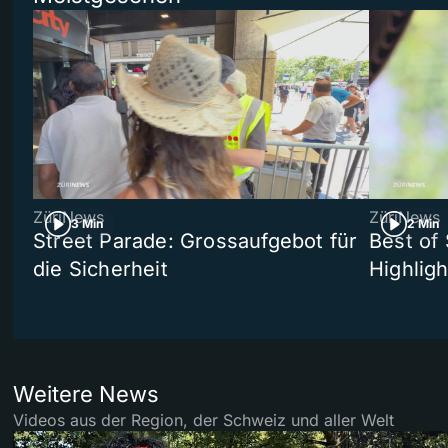
ZüriNews
ZüriNews
3 Min
2 Min
Street Parade: Grossaufgebot für
Best of 
die Sicherheit
Highligh
Weitere News
Videos aus der Region, der Schweiz und aller Welt