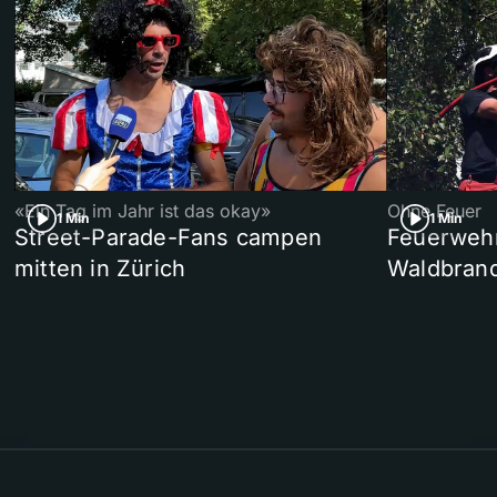
«Ein Tag im Jahr ist das okay»
Ohne Feuer
1 Min
1 Min
Street-Parade-Fans campen
Feuerwehr 
mitten in Zürich
Waldbrand