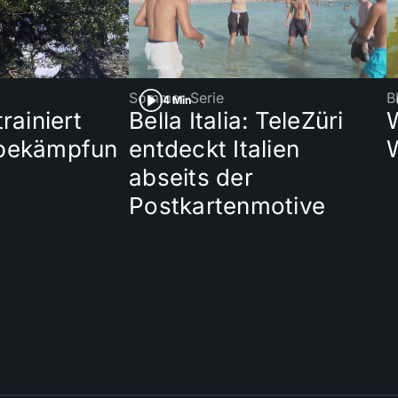
Sommer-Serie
B
4 Min
rainiert
Bella Italia: TeleZüri
bekämpfun
entdeckt Italien
abseits der
Postkartenmotive