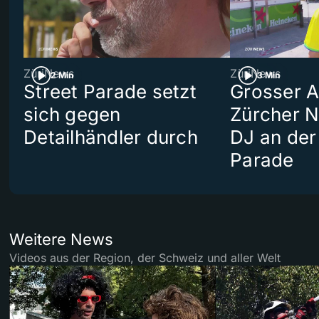
ZüriNews
ZüriNews
2 Min
3 Min
Street Parade setzt
Grosser Au
sich gegen
Zürcher 
Detailhändler durch
DJ an der
Parade
Weitere News
Videos aus der Region, der Schweiz und aller Welt