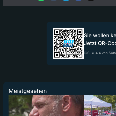
Sie wollen k
Jetzt QR-Co
iOS: ★ 4.4 von 5
And
Meistgesehen