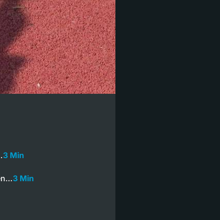
…
3 Min
ren…
3 Min