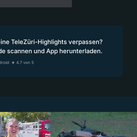
eine TeleZüri-Highlights verpassen?
de scannen und App herunterladen.
roid: ★ 4.7 von 5