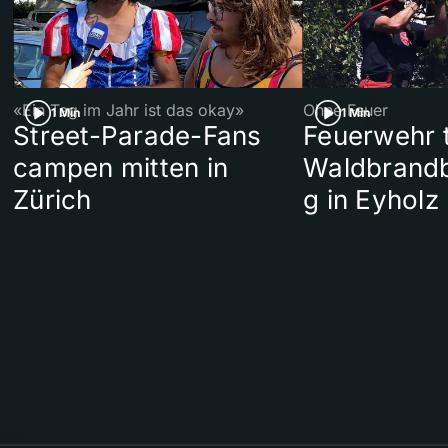
«Ein Tag im Jahr ist das okay»
Ohne Feuer
1 Min
1 Min
Street-Parade-Fans
Feuerwehr t
campen mitten in
Waldbrand
Zürich
g in Eyholz