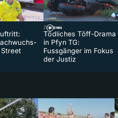
ZüriNews
2 Min
ftritt:
Tödliches Töff-Drama
Nachwuchs-
in Pfyn TG:
 Street
Fussgänger im Fokus
der Justiz