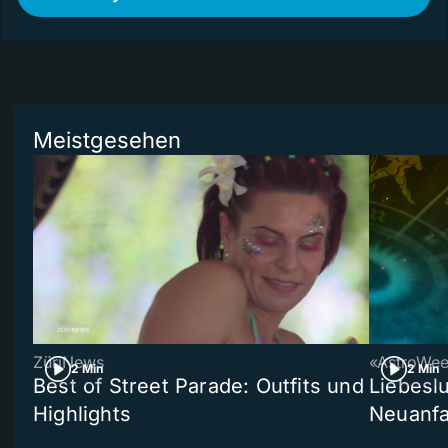
Meistgesehen
ZüriNews
«AstroWe
2 Min
2 Min
Best of Street Parade: Outfits und
Liebeslu
Highlights
Neuanf