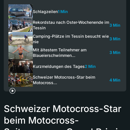
Schlagzeilen
1 Min
Rekordstau nach Oster-Wochenende im
3 Min
Tessin
Camping-Plätze im Tessin besucht wie
3 Min
nie
Mit ältestem Teilnehmer am
3 Min
Blaueierschwimmen…
Kurzmeldungen des Tages
2 Min
Schweizer Motocross-Star beim
4 Min
Motocross…
Schweizer Motocross-Star
beim Motocross-