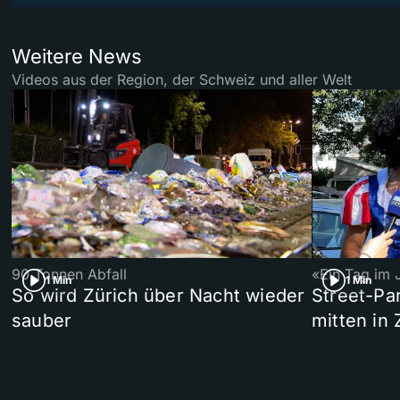
Weitere News
Videos aus der Region, der Schweiz und aller Welt
90 Tonnen Abfall
«Ein Tag im 
1 Min
1 Min
So wird Zürich über Nacht wieder
Street-P
sauber
mitten in 