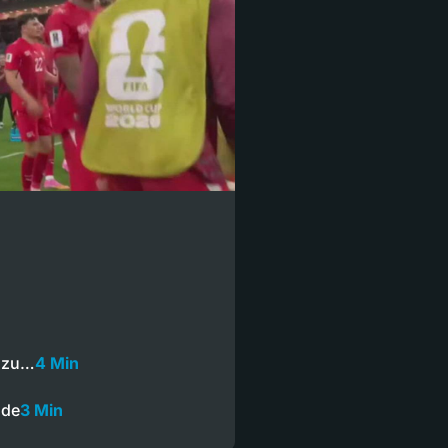
r zu…
4 Min
nde
3 Min