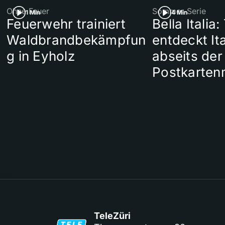
Ohne Feuer
Sommer-Serie
1 Min
4 Min
Feuerwehr trainiert
Bella Italia:
Waldbrandbekämpfun
entdeckt Ita
g in Eyholz
abseits der
Postkarten
TeleZüri