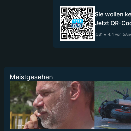
Sie wollen k
Jetzt QR-Co
iOS: ★ 4.4 von 5
And
Meistgesehen