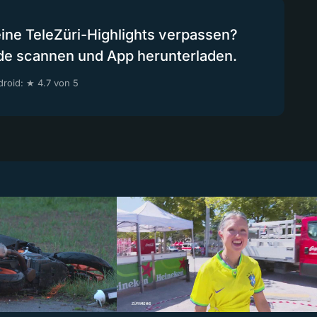
eine TeleZüri-Highlights verpassen?
de scannen und App herunterladen.
roid: ★ 4.7 von 5