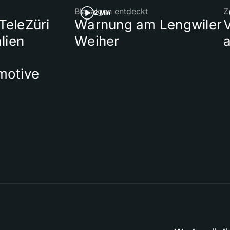
Blaualgen entdeckt
Z
2 Min
 TeleZüri
Warnung am Lengwiler
lien
Weiher
a
motive