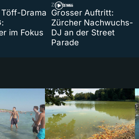
ZüriNews
3 Min
 Töff-Drama
Grosser Auftritt:
:
Zürcher Nachwuchs-
er im Fokus
DJ an der Street
Parade