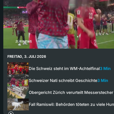
FREITAG, 3. JULI 2026
Die Schweiz steht im WM-Achtelfinal
3 Min
Schweizer Nati schreibt Geschichte
3 Min
Obergericht Zürich verurteilt Messersteche
Fall Ramiswil: Behörden töteten zu viele Hu