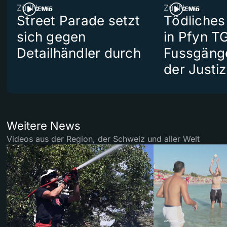
ZüriNews
ZüriNews
2 Min
2 Min
Street Parade setzt
Tödliches
sich gegen
in Pfyn TG
Detailhändler durch
Fussgäng
der Justiz
Weitere News
Videos aus der Region, der Schweiz und aller Welt