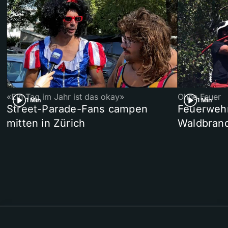
«Ein Tag im Jahr ist das okay»
Ohne Feuer
1 Min
1 Min
Street-Parade-Fans campen
Feuerwehr 
mitten in Zürich
Waldbrand