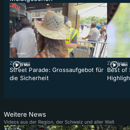
ZüriNews
ZüriNews
3 Min
2 Min
Street Parade: Grossaufgebot für
Best of 
die Sicherheit
Highligh
Weitere News
Videos aus der Region, der Schweiz und aller Welt