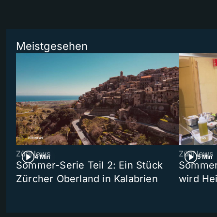
Meistgesehen
ZüriNews
ZüriNews
4 Min
5 Min
Sommer-Serie Teil 2: Ein Stück
Sommer-
Zürcher Oberland in Kalabrien
wird He