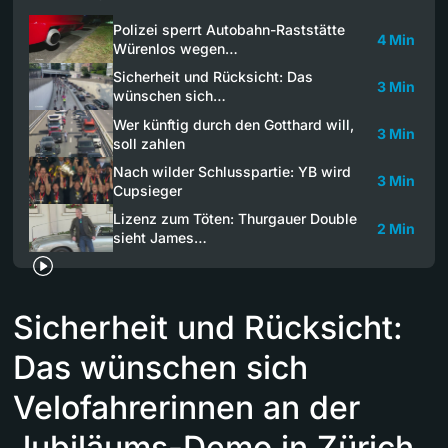
Polizei sperrt Autobahn-Raststätte
4 Min
Würenlos wegen…
Sicherheit und Rücksicht: Das
3 Min
wünschen sich…
Wer künftig durch den Gotthard will,
3 Min
soll zahlen
Nach wilder Schlusspartie: YB wird
3 Min
Cupsieger
Lizenz zum Töten: Thurgauer Double
2 Min
sieht James…
Sicherheit und Rücksicht:
Das wünschen sich
Velofahrerinnen an der
Jubiläums-Demo in Zürich