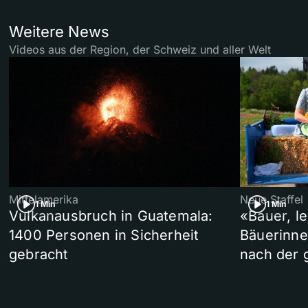
Weitere News
Videos aus der Region, der Schweiz und aller Welt
Mittelamerika
Neue Staffel
1 Min
1 Min
Vulkanausbruch in Guatemala:
«Bauer, l
1400 Personen in Sicherheit
Bäuerinne
gebracht
nach der 