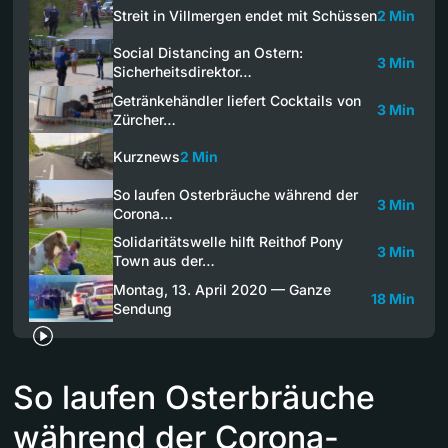
Streit in Villmergen endet mit Schüssen
2 Min
Social Distancing an Ostern:
3 Min
Sicherheitsdirektor…
Getränkehändler liefert Cocktails von
3 Min
Zürcher…
Kurznews
2 Min
So laufen Osterbräuche während der
3 Min
Corona…
Solidaritätswelle hilft Reithof Pony
3 Min
Town aus der…
Montag, 13. April 2020 — Ganze
18 Min
Sendung
So laufen Osterbräuche
während der Corona-