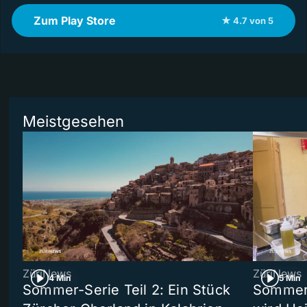
Zum Play Store
★ 4.7 von 5
Meistgesehen
ZüriNews
ZüriNews
4 Min
5 Min
Sommer-Serie Teil 2: Ein Stück
Sommer-