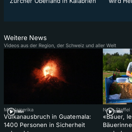
Zürcher Oberland in Kalabrien
wird He
Weitere News
Videos aus der Region, der Schweiz und aller Welt
Mittelamerika
Neue Staffel
1 Min
1 Min
Vulkanausbruch in Guatemala:
«Bauer, l
1400 Personen in Sicherheit
Bäuerinne