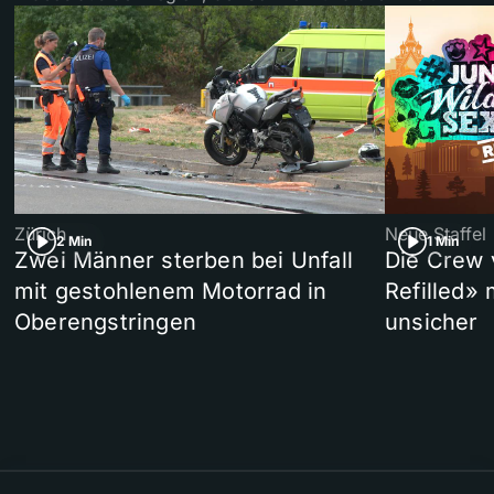
Zürich
Neue Staffel
2 Min
1 Min
Zwei Männer sterben bei Unfall
Die Crew 
mit gestohlenem Motorrad in
Refilled»
Oberengstringen
unsicher