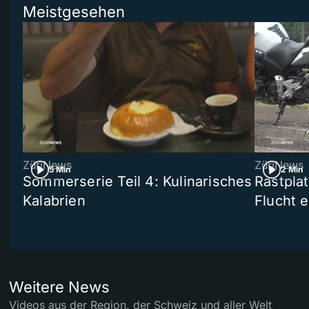
Meistgesehen
ZüriNews
ZüriNews
5 Min
2 Min
Sommerserie Teil 4: Kulinarisches
Rastpla
Kalabrien
Flucht e
Weitere News
Videos aus der Region, der Schweiz und aller Welt