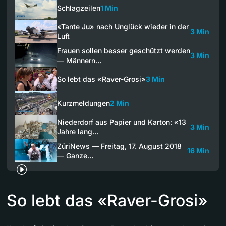
Schlagzeilen
1 Min
«Tante Ju» nach Unglück wieder in der
3 Min
Luft
Frauen sollen besser geschützt werden
3 Min
— Männern…
So lebt das «Raver-Grosi»
3 Min
Kurzmeldungen
2 Min
Niederdorf aus Papier und Karton: «13
3 Min
Jahre lang…
ZüriNews — Freitag, 17. August 2018
16 Min
— Ganze…
So lebt das «Raver-Grosi»