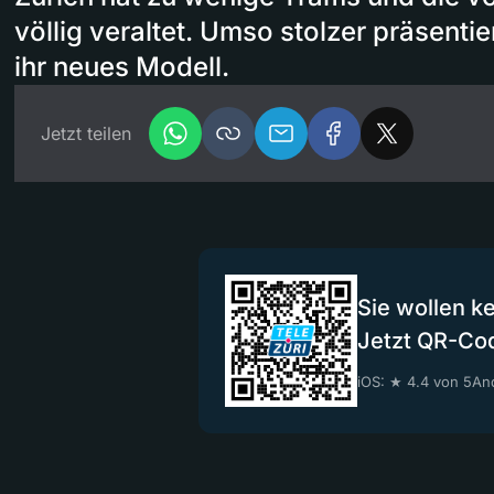
völlig veraltet. Umso stolzer präsenti
ihr neues Modell.
Jetzt teilen
Sie wollen k
Jetzt QR-Co
iOS: ★ 4.4 von 5
And