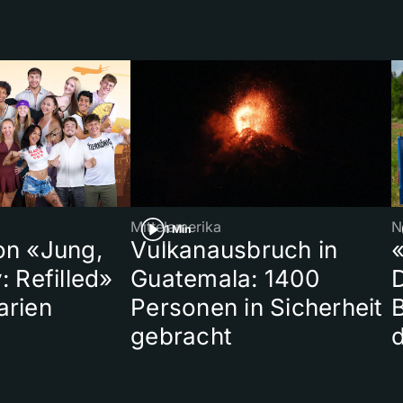
Mittelamerika
N
1 Min
on «Jung,
Vulkanausbruch in
«
: Refilled»
Guatemala: 1400
arien
Personen in Sicherheit
gebracht