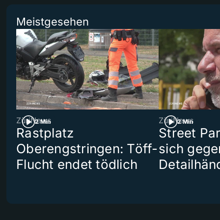
Meistgesehen
ZüriNews
ZüriNews
2 Min
2 Min
Rastplatz
Street Pa
Oberengstringen: Töff-
sich gege
Flucht endet tödlich
Detailhän