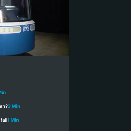
Min
ten?
3 Min
fall
1 Min