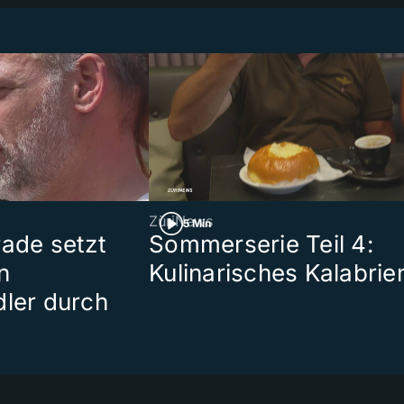
ZüriNews
5 Min
rade setzt
Sommerserie Teil 4:
n
Kulinarisches Kalabrie
dler durch