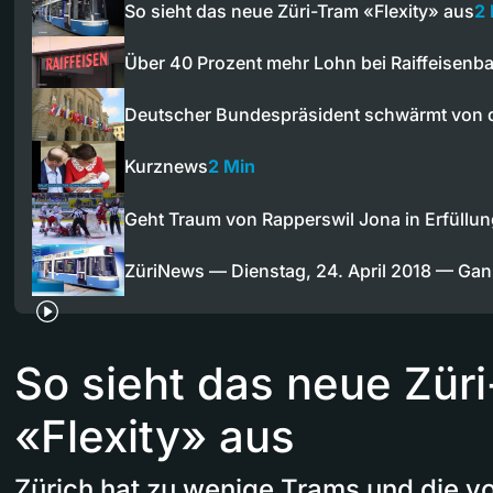
So sieht das neue Züri-Tram «Flexity» aus
2
Über 40 Prozent mehr Lohn bei Raiffeisenb
Deutscher Bundespräsident schwärmt von 
Kurznews
2 Min
Geht Traum von Rapperswil Jona in Erfüllu
ZüriNews — Dienstag, 24. April 2018 — Ga
So sieht das neue Zür
«Flexity» aus
Zürich hat zu wenige Trams und die v