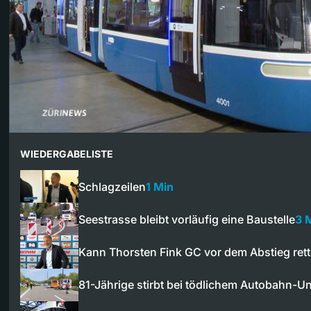
WIEDERGABELISTE
Schlagzeilen
1 Min
Seestrasse bleibt vorläufig eine Baustelle
3 
Kann Thorsten Fink GC vor dem Abstieg ret
81-Jährige stirbt bei tödlichem Autobahn-Un