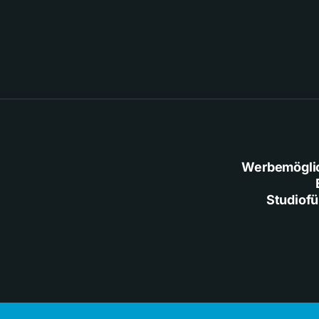
Werbemögli
Studiof