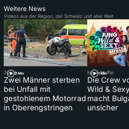
Weitere News
Videos aus der Region, der Schweiz und aller Welt
Zürich
Neue Staffel
2 Min
1 Min
Zwei Männer sterben
Die Crew v
bei Unfall mit
Wild & Sexy
gestohlenem Motorrad
macht Bulg
in Oberengstringen
unsicher