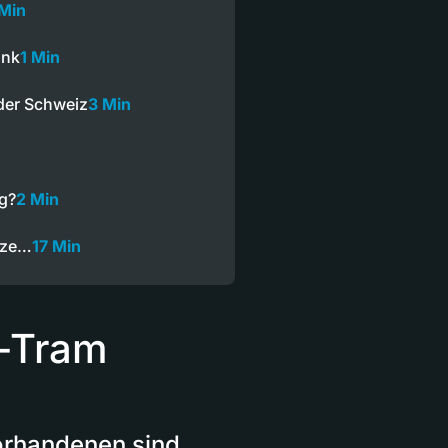
 Min
ank
1 Min
der Schweiz
3 Min
ng?
2 Min
nze…
17 Min
i-Tram
orhandenen sind