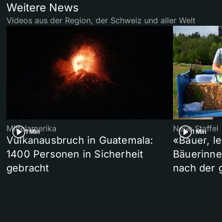
Weitere News
Videos aus der Region, der Schweiz und aller Welt
Mittelamerika
Neue Staffel
1 Min
1 Min
Vulkanausbruch in Guatemala:
«Bauer, l
1400 Personen in Sicherheit
Bäuerinne
gebracht
nach der 