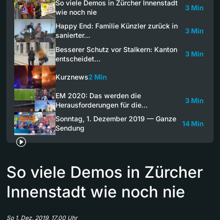
So viele Demos in Zürcher Innenstadt
3 Min
wie noch nie
Happy End: Familie Künzler zurück in
3 Min
sanierter…
Besserer Schutz vor Stalkern: Kanton
3 Min
entscheidet…
Kurznews
2 Min
EM 2020: Das werden die
3 Min
Herausforderungen für die…
Sonntag, 1. Dezember 2019 — Ganze
14 Min
Sendung
So viele Demos in Zürcher
Innenstadt wie noch nie
So 1. Dez. 2019, 17.00 Uhr