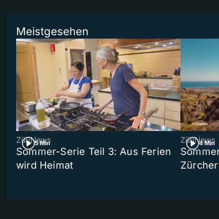
Meistgesehen
ZüriNews
ZüriNews
5 Min
4 Min
Sommer-Serie Teil 3: Aus Ferien
Sommer-
wird Heimat
Zürcher