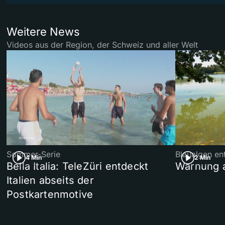
Weitere News
Videos aus der Region, der Schweiz und aller Welt
Sommer-Serie
Blaualgen en
4 Min
2 Min
Bella Italia: TeleZüri entdeckt
Warnung 
Italien abseits der
Postkartenmotive