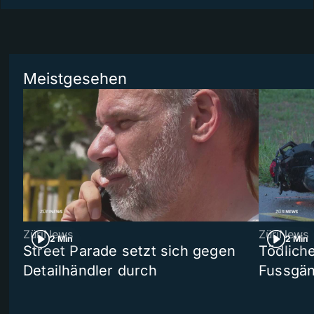
Meistgesehen
ZüriNews
ZüriNews
2 Min
2 Min
Street Parade setzt sich gegen
Tödlich
Detailhändler durch
Fussgän