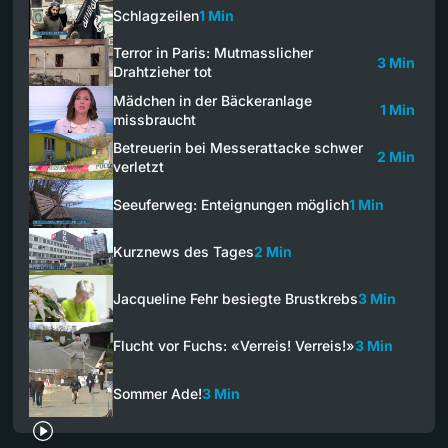
Schlagzeilen
1 Min
Terror in Paris: Mutmasslicher
3 Min
Drahtzieher tot
Mädchen in der Bäckeranlage
1 Min
missbraucht
Betreuerin bei Messerattacke schwer
2 Min
verletzt
Seeuferweg: Enteignungen möglich
1 Min
Kurznews des Tages
2 Min
Jacqueline Fehr besiegte Brustkrebs
3 Min
Flucht vor Fuchs: «Verreis! Verreis!»
3 Min
Sommer Ade!
3 Min