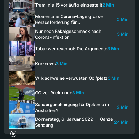
Tramlinie 15 vorläufig eingestellt
2 Min
Momentane Corona-Lage grosse
2 Min
Herausforderung für…
Nur noch Fäkalgeschmack nach
3 Min
Corona-Infektion
Tabakwerbeverbot: Die Argumente
3 Min
Kurznews
3 Min
Wildschweine verwüsten Golfplatz
3 Min
GC vor Rückrunde
3 Min
Sondergenehmigung für Djokovic in
3 Min
Australien?
Donnerstag, 6. Januar 2022 — Ganze
24 Min
Sendung