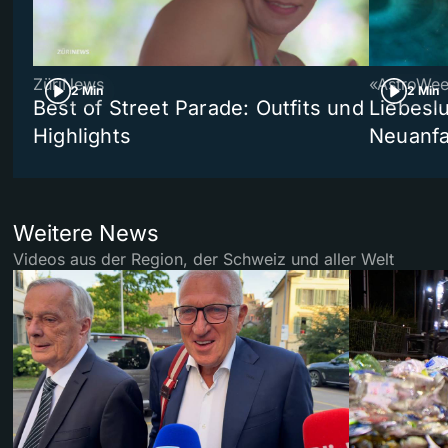
ZüriNews
«AstroWe
2 Min
2 Min
Best of Street Parade: Outfits und
Liebeslu
Highlights
Neuanf
Weitere News
Videos aus der Region, der Schweiz und aller Welt