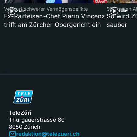
Vorwurf schwerer Vermögensdelikte
90 Tonnen Ab
2 Min
1 Min
Ex-Raiffeisen-Chef Pierin Vincenz
So wird Z
trifft am Zürcher Obergericht ein
sauber
TeleZüri
Thurgauerstrasse 80
8050 Zürich
redaktion@telezueri.ch