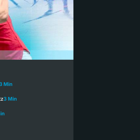
3 Min
tz
3 Min
in