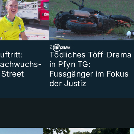
ZüriNews
2 Min
ftritt:
Tödliches Töff-Drama
Nachwuchs-
in Pfyn TG:
 Street
Fussgänger im Fokus
der Justiz