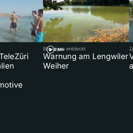
Blaualgen entdeckt
Z
2 Min
 TeleZüri
Warnung am Lengwiler
lien
Weiher
a
motive