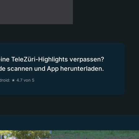
eine TeleZüri-Highlights verpassen?
de scannen und App herunterladen.
roid: ★ 4.7 von 5