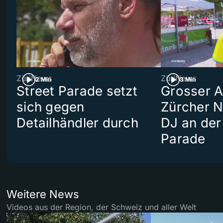
ZüriNews
ZüriNews
2 Min
3 Min
Street Parade setzt
Grosser Au
sich gegen
Zürcher 
Detailhändler durch
DJ an der
Parade
Weitere News
Videos aus der Region, der Schweiz und aller Welt