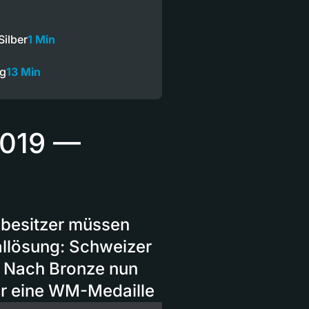
Silber
1 Min
ng
13 Min
2019 —
ebesitzer müssen
allösung: Schweizer
— Nach Bronze nun
der eine WM-Medaille