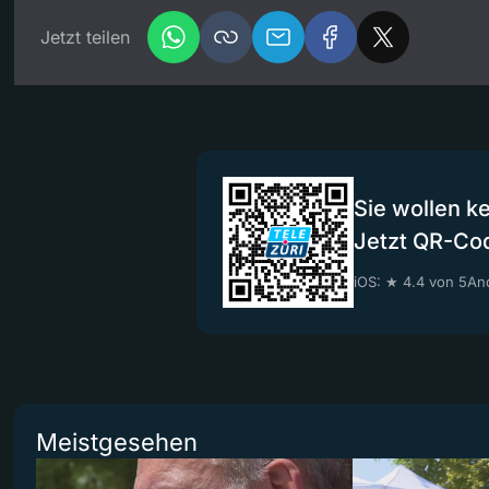
Jetzt teilen
Sie wollen k
Jetzt QR-Co
iOS: ★ 4.4 von 5
And
Meistgesehen