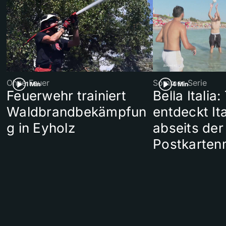
Ohne Feuer
Sommer-Serie
1 Min
4 Min
Feuerwehr trainiert
Bella Italia:
Waldbrandbekämpfun
entdeckt Ita
g in Eyholz
abseits der
Postkarten