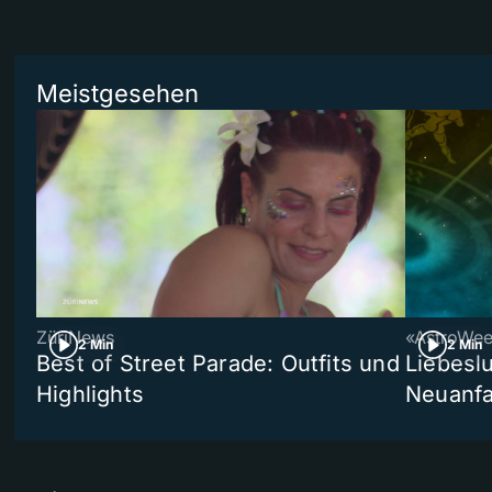
Meistgesehen
ZüriNews
«AstroWe
2 Min
2 Min
Best of Street Parade: Outfits und
Liebeslu
Highlights
Neuanf