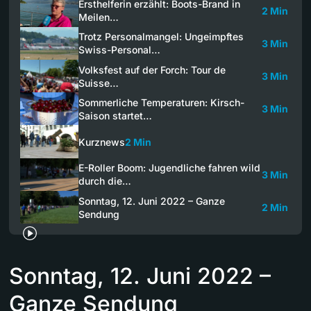
Ersthelferin erzählt: Boots-Brand in
2 Min
Meilen…
Trotz Personalmangel: Ungeimpftes
3 Min
Swiss-Personal…
Volksfest auf der Forch: Tour de
3 Min
Suisse…
Sommerliche Temperaturen: Kirsch-
3 Min
Saison startet…
Kurznews
2 Min
E-Roller Boom: Jugendliche fahren wild
3 Min
durch die…
Sonntag, 12. Juni 2022 – Ganze
2 Min
Sendung
Sonntag, 12. Juni 2022 –
Ganze Sendung