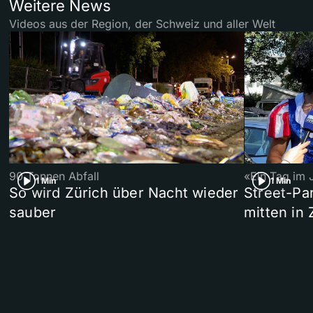
Weitere News
Videos aus der Region, der Schweiz und aller Welt
90 Tonnen Abfall
«Ein Tag im 
1 Min
1 Min
So wird Zürich über Nacht wieder
Street-P
sauber
mitten in 