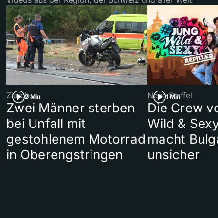
Zürich
Neue Staffel
2 Min
1 Min
Zwei Männer sterben
Die Crew v
bei Unfall mit
Wild & Sexy
gestohlenem Motorrad
macht Bulg
in Oberengstringen
unsicher