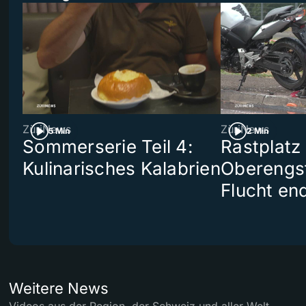
ZüriNews
ZüriNews
5 Min
2 Min
Sommerserie Teil 4:
Rastplatz
Kulinarisches Kalabrien
Oberengst
Flucht end
Weitere News
Videos aus der Region, der Schweiz und aller Welt