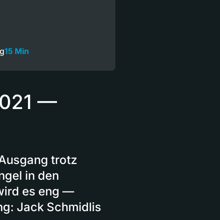
ng
15 Min
2021 —
 Ausgang trotz
ngel in den
wird es eng —
ng: Jack Schmidlis