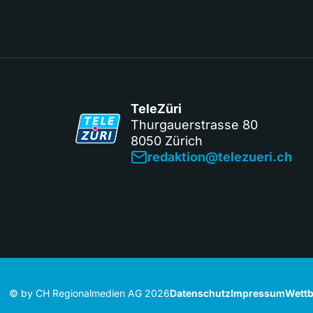
TeleZüri
Thurgauerstrasse 80
8050 Zürich
redaktion@telezueri.ch
© by CH Regionalmedien AG 2026
Datenschutz
Impressum
Wettb