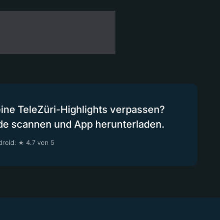
eine TeleZüri-Highlights verpassen?
de scannen und App herunterladen.
roid: ★ 4.7 von 5