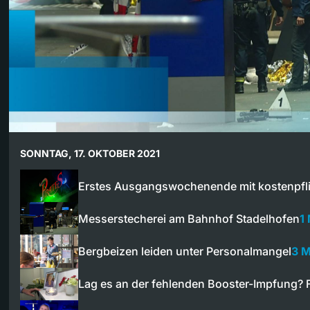
SONNTAG, 17. OKTOBER 2021
Erstes Ausgangswochenende mit kostenpfl
Messerstecherei am Bahnhof Stadelhofen
1
Bergbeizen leiden unter Personalmangel
3 M
Lag es an der fehlenden Booster-Impfung?