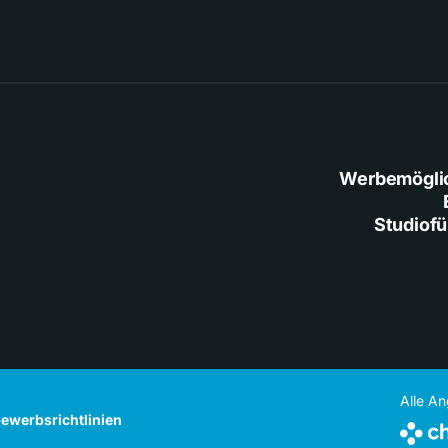
Werbemögli
Studiof
Alle A
ewerbsrichtlinien