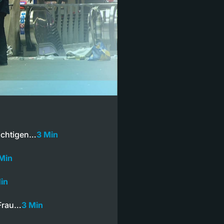
ichtigen…
3 Min
 Min
in
 Frau…
3 Min