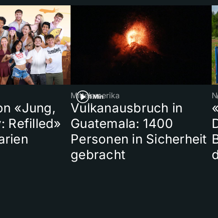
Mittelamerika
N
1 Min
on «Jung,
Vulkanausbruch in
«
: Refilled»
Guatemala: 1400
arien
Personen in Sicherheit
gebracht