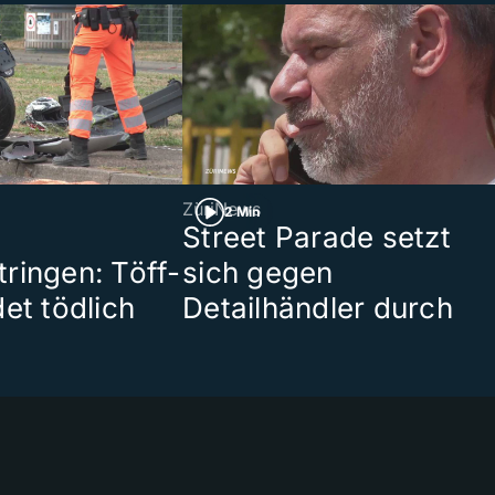
ZüriNews
2 Min
Street Parade setzt
ringen: Töff-
sich gegen
et tödlich
Detailhändler durch