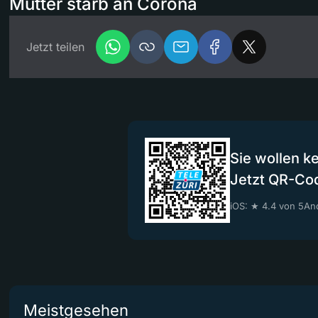
Mutter starb an Corona
Jetzt teilen
Sie wollen k
Jetzt QR-Co
iOS: ★ 4.4 von 5
And
Meistgesehen