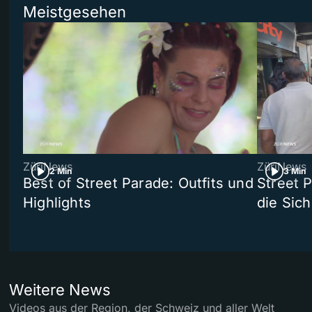
Meistgesehen
ZüriNews
ZüriNews
2 Min
3 Min
Best of Street Parade: Outfits und
Street 
Highlights
die Sich
Weitere News
Videos aus der Region, der Schweiz und aller Welt