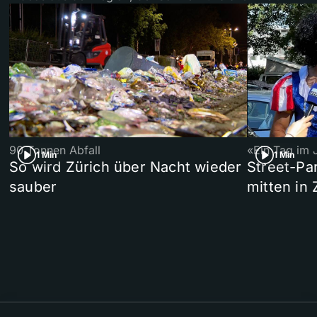
90 Tonnen Abfall
«Ein Tag im 
1 Min
1 Min
So wird Zürich über Nacht wieder
Street-P
sauber
mitten in 