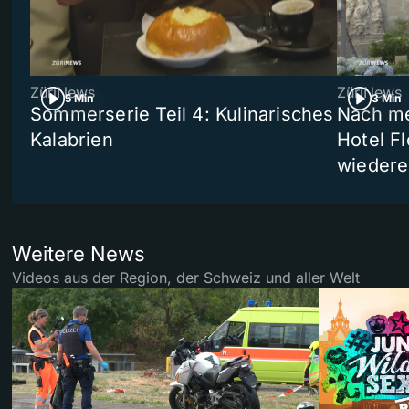
ZüriNews
ZüriNews
5 Min
3 Min
Sommerserie Teil 4: Kulinarisches
Nach me
Kalabrien
Hotel Fl
wiedere
Weitere News
Videos aus der Region, der Schweiz und aller Welt