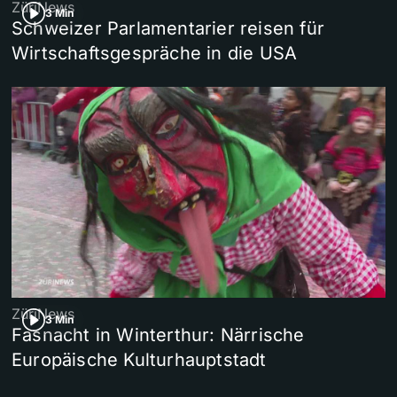
ZüriNews
3 Min
Schweizer Parlamentarier reisen für
Wirtschaftsgespräche in die USA
ZüriNews
3 Min
Fasnacht in Winterthur: Närrische
Europäische Kulturhauptstadt