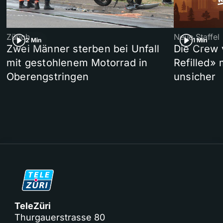
Zürich
Neue Staffel
2 Min
1 Min
Zwei Männer sterben bei Unfall
Die Crew 
mit gestohlenem Motorrad in
Refilled»
Oberengstringen
unsicher
TeleZüri
Thurgauerstrasse 80