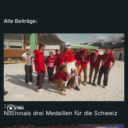
Alle Beiträge:
ZüriNews
2 Min
Nochmals drei Medaillen für die Schweiz