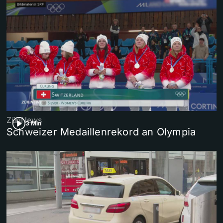
ZüriNews
3 Min
Schweizer Medaillenrekord an Olympia