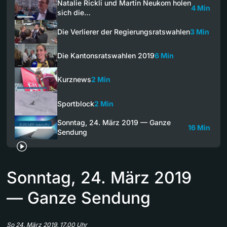
Natalie Rickli und Martin Neukom holen
4 Min
sich die…
Die Verlierer der Regierungsratswahlen
3 Min
Die Kantonsratswahlen 2019
6 Min
Kurznews
2 Min
Sportblock
2 Min
Sonntag, 24. März 2019 — Ganze
16 Min
Sendung
Sonntag, 24. März 2019
— Ganze Sendung
So 24. März 2019, 17.00 Uhr