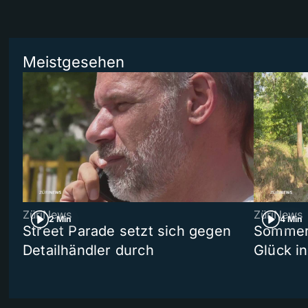
Meistgesehen
ZüriNews
ZüriNews
2 Min
4 Min
Street Parade setzt sich gegen
Sommers
Detailhändler durch
Glück i