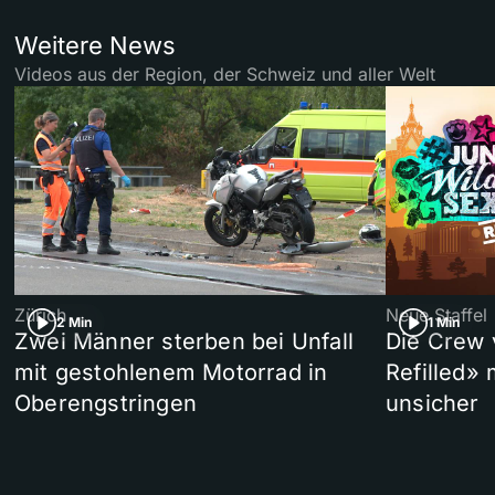
Weitere News
Videos aus der Region, der Schweiz und aller Welt
Zürich
Neue Staffel
2 Min
1 Min
Zwei Männer sterben bei Unfall
Die Crew 
mit gestohlenem Motorrad in
Refilled»
Oberengstringen
unsicher