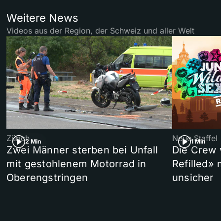
Weitere News
Videos aus der Region, der Schweiz und aller Welt
Zürich
Neue Staffel
2 Min
1 Min
Zwei Männer sterben bei Unfall
Die Crew 
mit gestohlenem Motorrad in
Refilled»
Oberengstringen
unsicher