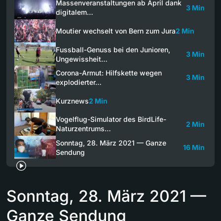
Massenveranstaltungen ab April dank
3 Min
digitalem…
Moutier wechselt von Bern zum Jura
2 Min
Fussball-Genuss bei den Junioren,
3 Min
Ungewissheit…
Corona-Armut: Hilfskette wegen
3 Min
explodierter…
Kurznews
2 Min
Vogelflug-Simulator des BirdLife-
2 Min
Naturzentrums…
Sonntag, 28. März 2021 — Ganze
16 Min
Sendung
Sonntag, 28. März 2021 —
Ganze Sendung