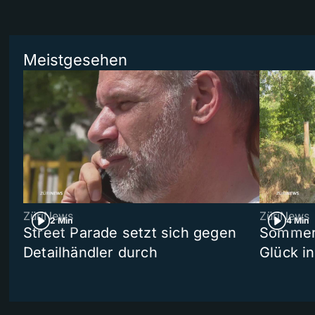
Meistgesehen
ZüriNews
ZüriNews
2 Min
4 Min
Street Parade setzt sich gegen
Sommers
Detailhändler durch
Glück i