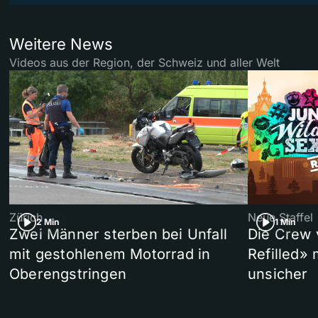
Weitere News
Videos aus der Region, der Schweiz und aller Welt
Zürich
Neue Staffel
2 Min
1 Min
Zwei Männer sterben bei Unfall
Die Crew 
mit gestohlenem Motorrad in
Refilled»
Oberengstringen
unsicher