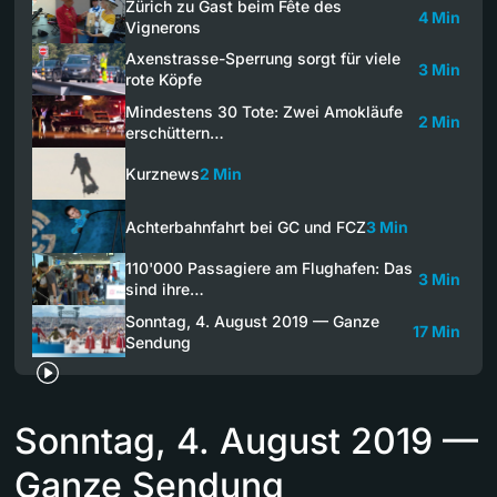
Zürich zu Gast beim Fête des
4 Min
Vignerons
Axenstrasse-Sperrung sorgt für viele
3 Min
rote Köpfe
Mindestens 30 Tote: Zwei Amokläufe
2 Min
erschüttern…
Kurznews
2 Min
Achterbahnfahrt bei GC und FCZ
3 Min
110'000 Passagiere am Flughafen: Das
3 Min
sind ihre…
Sonntag, 4. August 2019 — Ganze
17 Min
Sendung
Sonntag, 4. August 2019 —
Ganze Sendung