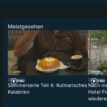
Meistgesehen
ZüriNews
ZüriNews
5 Min
3 Min
Sommerserie Teil 4: Kulinarisches
Nach me
Kalabrien
Hotel Fl
wiedere