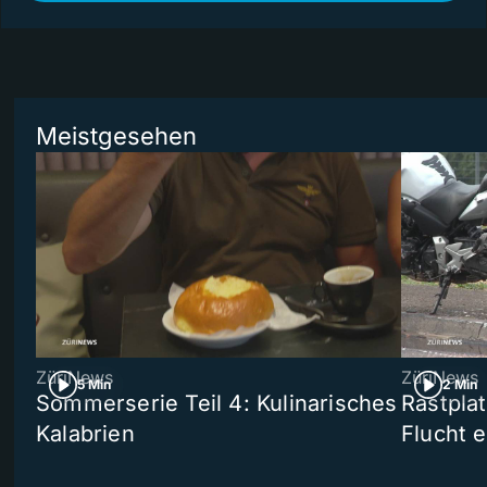
Meistgesehen
ZüriNews
ZüriNews
5 Min
2 Min
Sommerserie Teil 4: Kulinarisches
Rastpla
Kalabrien
Flucht e