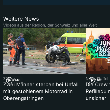
Weitere News
Videos aus der Region, der Schweiz und aller Welt
Zürich
Neue Staffel
2 Min
1 Min
Zwei Männer sterben bei Unfall
Die Crew 
mit gestohlenem Motorrad in
Refilled»
Oberengstringen
unsicher