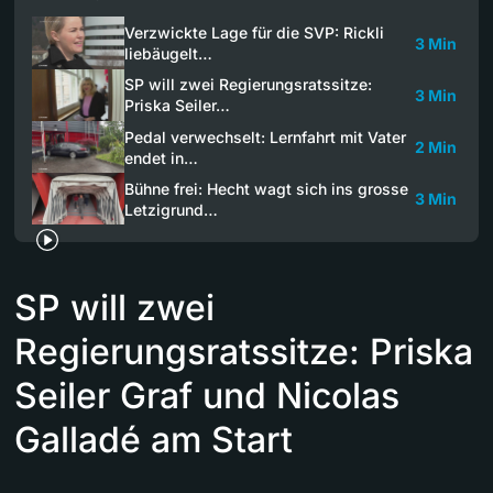
Verzwickte Lage für die SVP: Rickli
3 Min
liebäugelt…
SP will zwei Regierungsratssitze:
3 Min
Priska Seiler…
Pedal verwechselt: Lernfahrt mit Vater
2 Min
endet in…
Bühne frei: Hecht wagt sich ins grosse
3 Min
Letzigrund…
SP will zwei
Regierungsratssitze: Priska
Seiler Graf und Nicolas
Galladé am Start