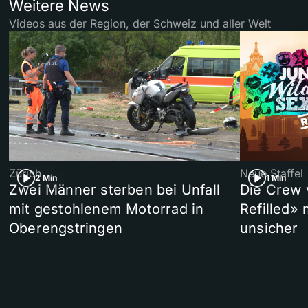
Weitere News
Videos aus der Region, der Schweiz und aller Welt
Zürich
Neue Staffel
2 Min
1 Min
Zwei Männer sterben bei Unfall
Die Crew 
mit gestohlenem Motorrad in
Refilled»
Oberengstringen
unsicher