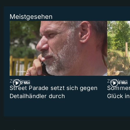
Meistgesehen
ZüriNews
ZüriNews
2 Min
4 Min
Street Parade setzt sich gegen
Sommers
Detailhändler durch
Glück i