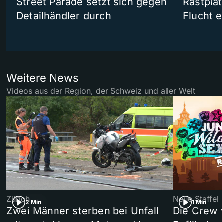
Street Parade setzt sich gegen
Rastpla
Detailhändler durch
Flucht e
Weitere News
Videos aus der Region, der Schweiz und aller Welt
Zürich
Neue Staffel
2 Min
1 Min
Zwei Männer sterben bei Unfall
Die Crew 