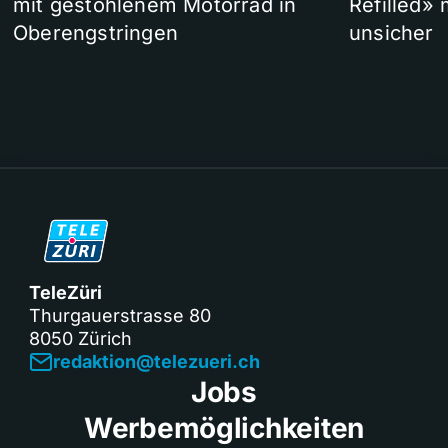
mit gestohlenem Motorrad in
Refilled»
Oberengstringen
unsicher
TeleZüri
Thurgauerstrasse 80
8050 Zürich
redaktion@telezueri.ch
Jobs
Werbemöglichkeiten