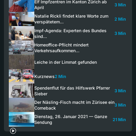
Elf Impfzentren im Kanton Zürich ab
3 Min
April
Natalie Rickli findet klare Worte zum
2 Min
verspätetem…
Impf-Agenda: Experten des Bundes
3 Min
sind…
Homeoffice-Pflicht mindert
Verkehrsaufkommen…
Leiche in der Limmat gefunden
Kurznews
2 Min
Spendenflut für das Hilfswerk Pfarrer
3 Min
Sieber
Der Näsling-Fisch macht im Zürisee ein
3 Min
Comeback
Dienstag, 26. Januar 2021 — Ganze
21 Min
Sendung