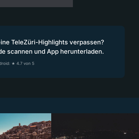
eine TeleZüri-Highlights verpassen?
de scannen und App herunterladen.
roid: ★ 4.7 von 5