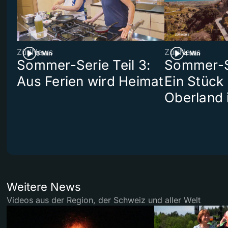
ZüriNews
ZüriNews
5 Min
4 Min
Sommer-Serie Teil 3:
Sommer-Se
Aus Ferien wird Heimat
Ein Stück
Oberland 
Weitere News
Videos aus der Region, der Schweiz und aller Welt