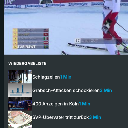
WIEDERGABELISTE
Schlagzeilen
1 Min
Grabsch-Attacken schockieren
3 Min
400 Anzeigen in Köln
1 Min
SVP-Übervater tritt zurück
3 Min