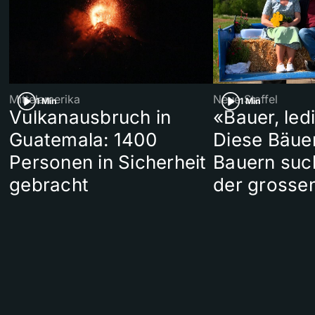
Mittelamerika
Neue Staffel
1 Min
1 Min
Vulkanausbruch in
«Bauer, led
Guatemala: 1400
Diese Bäue
Personen in Sicherheit
Bauern suc
gebracht
der grosse