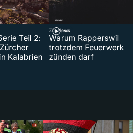
ZüriNews
3 Min
rie Teil 2:
Warum Rapperswil
 Zürcher
trotzdem Feuerwerk
in Kalabrien
zünden darf