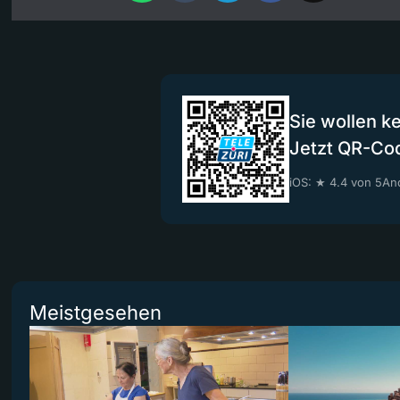
Sie wollen k
Jetzt QR-Co
iOS: ★ 4.4 von 5
And
Meistgesehen