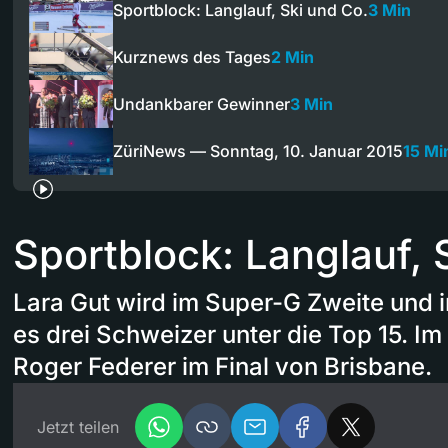
Sportblock: Langlauf, Ski und Co.
3 Min
Kurznews des Tages
2 Min
Undankbarer Gewinner
3 Min
ZüriNews — Sonntag, 10. Januar 2015
15 Mi
Sportblock: Langlauf, 
Lara Gut wird im Super-G Zweite und 
es drei Schweizer unter die Top 15. Im 
Roger Federer im Final von Brisbane.
Jetzt teilen