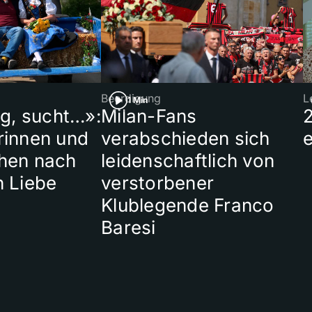
Beerdigung
L
1 Min
ig, sucht…»:
Milan-Fans
rinnen und
verabschieden sich
hen nach
leidenschaftlich von
n Liebe
verstorbener
Klublegende Franco
Baresi