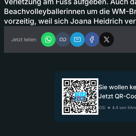
Verletzung am Fuss aufgeben. Auch da
Beachvolleyballerinnen um die WM-B
vorzeitig, weil sich Joana Heidrich verl
Jetzt teilen
Sie wollen k
Jetzt QR-Co
iOS: ★ 4.4 von 5
And