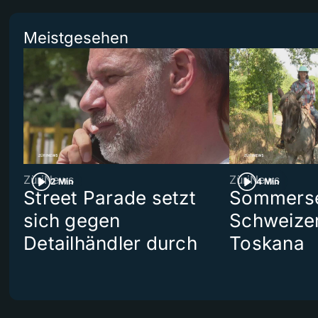
Meistgesehen
ZüriNews
ZüriNews
2 Min
4 Min
Street Parade setzt
Sommerser
sich gegen
Schweizer
Detailhändler durch
Toskana