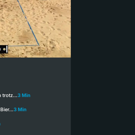
n trotz…
3 Min
 Bier…
3 Min
n