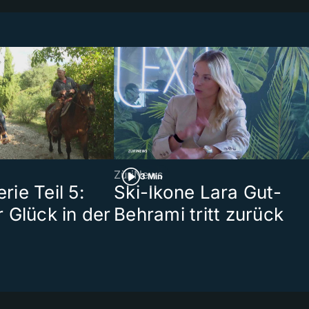
ZüriNews
3 Min
ie Teil 5:
Ski-Ikone Lara Gut-
 Glück in der
Behrami tritt zurück