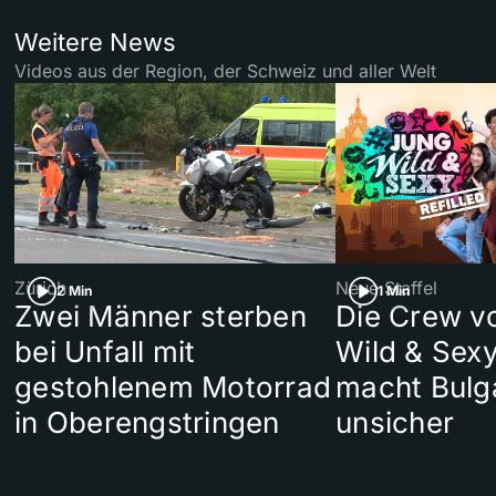
Weitere News
Videos aus der Region, der Schweiz und aller Welt
Zürich
Neue Staffel
2 Min
1 Min
Zwei Männer sterben
Die Crew v
bei Unfall mit
Wild & Sexy
gestohlenem Motorrad
macht Bulg
in Oberengstringen
unsicher