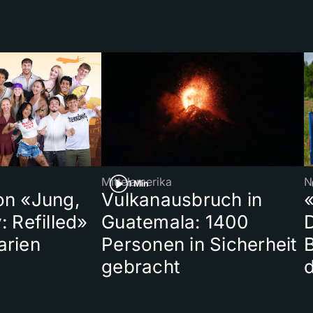
Mittelamerika
N
1 Min
on «Jung,
Vulkanausbruch in
«
: Refilled»
Guatemala: 1400
arien
Personen in Sicherheit
gebracht