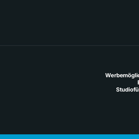
Werbemögli
Studiof