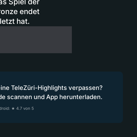
s Spiel der
ronze endet
etzt hat.
eine TeleZüri-Highlights verpassen?
de scannen und App herunterladen.
roid: ★ 4.7 von 5