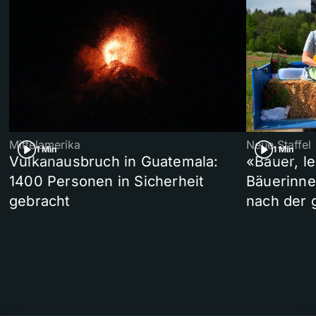
Mittelamerika
Neue Staffel
1 Min
1 Min
Vulkanausbruch in Guatemala:
«Bauer, l
1400 Personen in Sicherheit
Bäuerinne
gebracht
nach der 