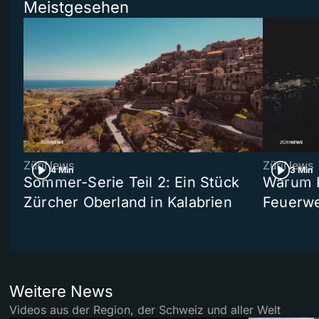
Meistgesehen
ZüriNews
ZüriNews
4 Min
3 Min
Sommer-Serie Teil 2: Ein Stück
Warum R
Zürcher Oberland in Kalabrien
Feuerwe
Weitere News
Videos aus der Region, der Schweiz und aller Welt