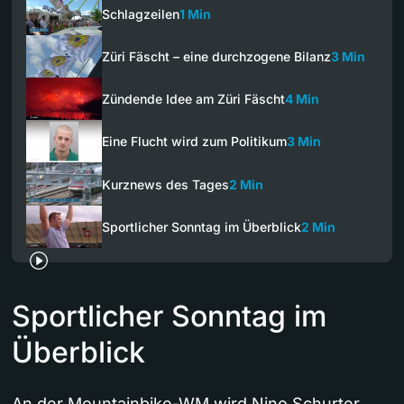
Schlagzeilen
1 Min
Züri Fäscht – eine durchzogene Bilanz
3 Min
Zündende Idee am Züri Fäscht
4 Min
Eine Flucht wird zum Politikum
3 Min
Kurznews des Tages
2 Min
Sportlicher Sonntag im Überblick
2 Min
Sportlicher Sonntag im
Überblick
An der Mountainbike-WM wird Nino Schurter