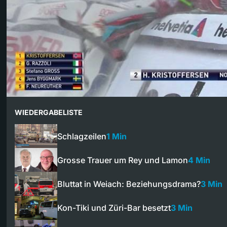
WIEDERGABELISTE
Schlagzeilen
1 Min
Grosse Trauer um Rey und Lamon
4 Min
Bluttat in Weiach: Beziehungsdrama?
3 Min
Kon-Tiki und Züri-Bar besetzt
3 Min