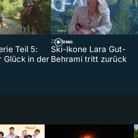
ZüriNews
3 Min
ie Teil 5:
Ski-Ikone Lara Gut-
 Glück in der
Behrami tritt zurück