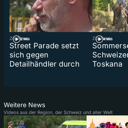
ZüriNews
ZüriNews
2 Min
4 Min
Street Parade setzt
Sommerser
sich gegen
Schweizer
Detailhändler durch
Toskana
Weitere News
Videos aus der Region, der Schweiz und aller Welt