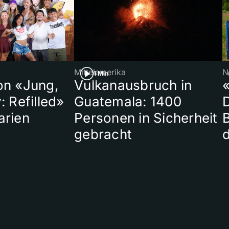
Mittelamerika
N
1 Min
on «Jung,
Vulkanausbruch in
«
: Refilled»
Guatemala: 1400
arien
Personen in Sicherheit
gebracht