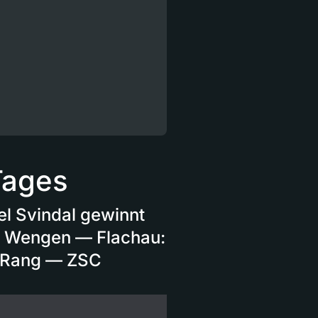
Tages
l Svindal gewinnt
in Wengen — Flachau:
9. Rang — ZSC