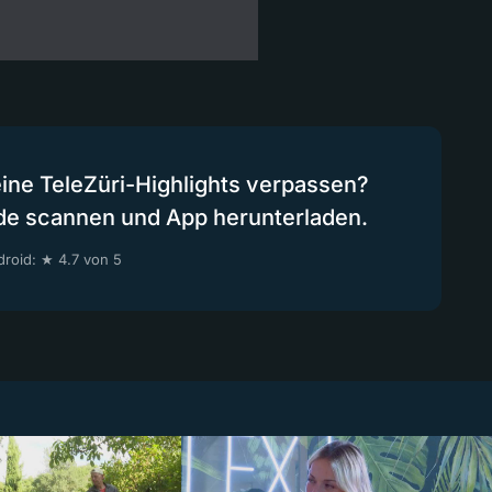
eine TeleZüri-Highlights verpassen?
de scannen und App herunterladen.
roid: ★ 4.7 von 5