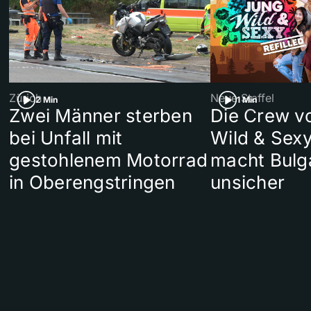
Zürich
Neue Staffel
2 Min
1 Min
Zwei Männer sterben
Die Crew v
bei Unfall mit
Wild & Sexy
gestohlenem Motorrad
macht Bulg
in Oberengstringen
unsicher