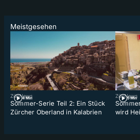
Meistgesehen
ZüriNews
ZüriNews
4 Min
5 Min
Sommer-Serie Teil 2: Ein Stück
Sommer-
Zürcher Oberland in Kalabrien
wird He