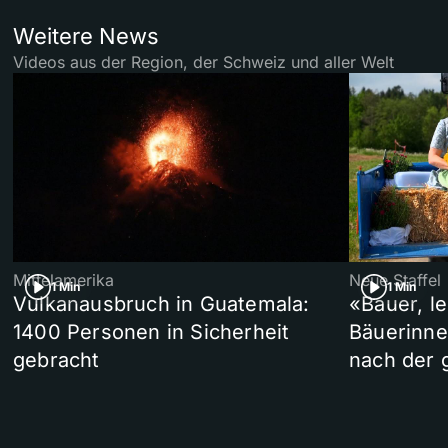
Weitere News
Videos aus der Region, der Schweiz und aller Welt
Mittelamerika
Neue Staffel
1 Min
1 Min
Vulkanausbruch in Guatemala:
«Bauer, l
1400 Personen in Sicherheit
Bäuerinne
gebracht
nach der 