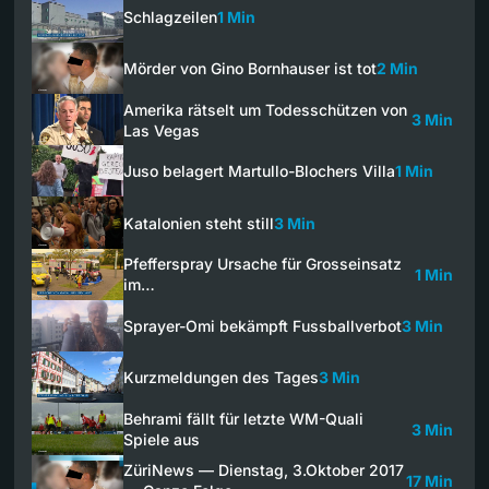
Schlagzeilen
1 Min
Mörder von Gino Bornhauser ist tot
2 Min
Amerika rätselt um Todesschützen von
3 Min
Las Vegas
Juso belagert Martullo-Blochers Villa
1 Min
Katalonien steht still
3 Min
Pfefferspray Ursache für Grosseinsatz
1 Min
im…
Sprayer-Omi bekämpft Fussballverbot
3 Min
Kurzmeldungen des Tages
3 Min
Behrami fällt für letzte WM-Quali
3 Min
Spiele aus
ZüriNews — Dienstag, 3.Oktober 2017
17 Min