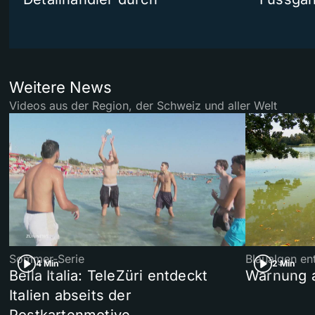
Weitere News
Videos aus der Region, der Schweiz und aller Welt
Sommer-Serie
Blaualgen en
4 Min
2 Min
Bella Italia: TeleZüri entdeckt
Warnung 
Italien abseits der
Postkartenmotive