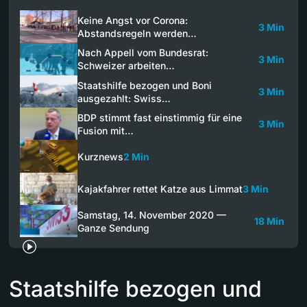
Keine Angst vor Corona:
3 Min
Abstandsregeln werden…
Nach Appell vom Bundesrat:
3 Min
Schweizer arbeiten…
Staatshilfe bezogen und Boni
3 Min
ausgezahlt: Swiss…
BDP stimmt fast einstimmig für eine
3 Min
Fusion mit…
Kurznews
2 Min
Kajakfahrer rettet Katze aus Limmat
3 Min
Samstag, 14. November 2020 —
18 Min
Ganze Sendung
Staatshilfe bezogen und