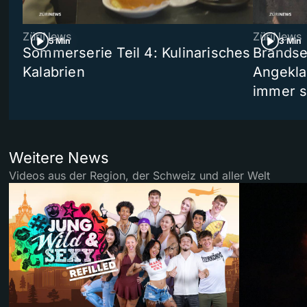
ZüriNews
ZüriNews
5 Min
3 Min
Sommerserie Teil 4: Kulinarisches
Brandse
Kalabrien
Angekla
immer s
Weitere News
Videos aus der Region, der Schweiz und aller Welt