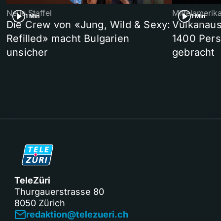
Neue Staffel
Mittelamerik
1 Min
1 Min
Die Crew von «Jung, Wild & Sexy:
Vulkanaus
Refilled» macht Bulgarien
1400 Pers
unsicher
gebracht
TeleZüri
Thurgauerstrasse 80
8050 Zürich
redaktion@telezueri.ch