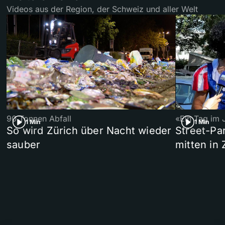
Videos aus der Region, der Schweiz und aller Welt
90 Tonnen Abfall
«Ein Tag im 
1 Min
1 Min
So wird Zürich über Nacht wieder
Street-P
sauber
mitten in 