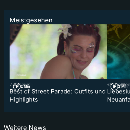
Meistgesehen
ZüriNews
«AstroWe
2 Min
2 Min
Best of Street Parade: Outfits und
Liebeslu
Highlights
Neuanf
Weitere News