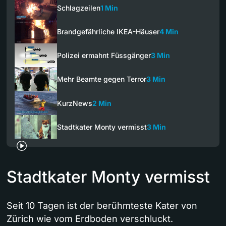
Schlagzeilen
1 Min
Brandgefährliche IKEA-Häuser
4 Min
Polizei ermahnt Füssgänger
3 Min
Mehr Beamte gegen Terror
3 Min
KurzNews
2 Min
Stadtkater Monty vermisst
3 Min
Stadtkater Monty vermisst
Seit 10 Tagen ist der berühmteste Kater von
Zürich wie vom Erdboden verschluckt.