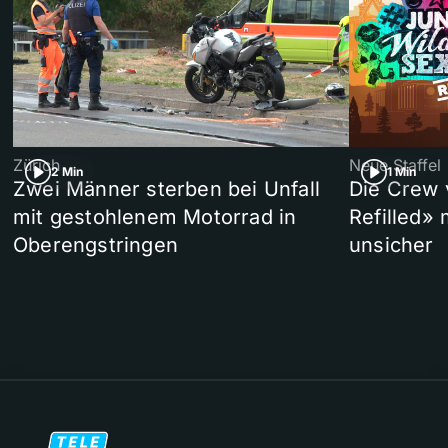
Zürich
Neue Staffel
2 Min
1 Min
Zwei Männer sterben bei Unfall
Die Crew 
mit gestohlenem Motorrad in
Refilled»
Oberengstringen
unsicher