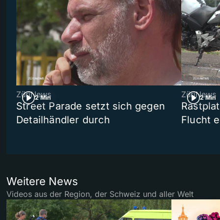
ZüriNews
ZüriNews
2 Min
2 Min
Street Parade setzt sich gegen
Rastpla
Detailhändler durch
Flucht e
Weitere News
Videos aus der Region, der Schweiz und aller Welt